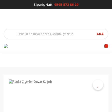
Sipariş Hattı
0505 872 86 20
ARA