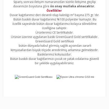
Sipariş sonrası iletişim numaranızdan sizinle iletişime geçilip
duvarınızın boyutuna göre
ön onay mutlaka alınacaktır.
Özellikler
Duvar kağıtlarımız deri desenli olup kalınlığı m² başına 275 gr.'dır.
Bütün baskılı duvar kağıtlarımız %100 polyester kumaştır. Bu
özellik sayesinde bütün duvar kağıtlarımız kolayca silinebilme
özelliğine sahiptir.
Ürünlerimiz CE Sertifikalıdır.
Ürünün üzerine uygulanan baskı GreenGuard Gold sertifikalıdır.
GreenGuard Gold sertifikası
bütün dünyada kabul görmüş sağlık açısından zararlı
kimyasallardan büyük ölçüde arındırılmış anlamına gelmektedir.
Baskılarımız kokusuzdur.
Bütün baskılı duvar kağıtlarımızı çocuk ve yatak odalarına güvenli
bir şekilde uygulayabilirsiniz.
Bu ürünün fiyat bilgisi, resim, ürün açıklamalarında ve
diğer konularda yetersiz gördüğünüz noktaları öneri
Bu ürüne ilk yorumu siz yapın!
formunu kullanarak tarafımıza iletebilirsiniz.