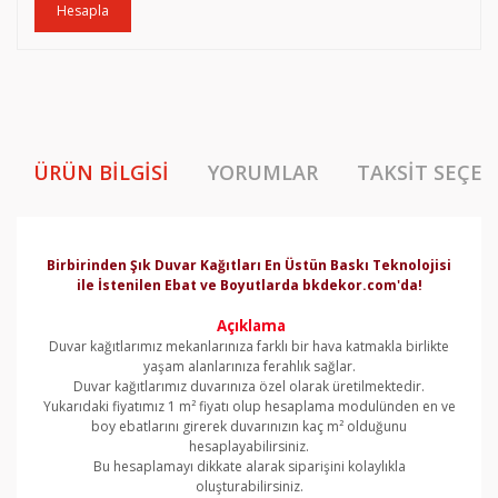
Hesapla
ÜRÜN BILGISI
YORUMLAR
TAKSIT SEÇEN
Birbirinden Şık Duvar Kağıtları En Üstün Baskı Teknolojisi
ile İstenilen Ebat ve Boyutlarda bkdekor.com'da!
Açıklama
Duvar kağıtlarımız mekanlarınıza farklı bir hava katmakla birlikte
yaşam alanlarınıza ferahlık sağlar.
Duvar kağıtlarımız duvarınıza özel olarak üretilmektedir.
Yukarıdaki fiyatımız 1 m² fiyatı olup hesaplama modulünden en ve
boy ebatlarını girerek duvarınızın kaç m² olduğunu
hesaplayabilirsiniz.
Bu hesaplamayı dikkate alarak siparişini kolaylıkla
oluşturabilirsiniz.