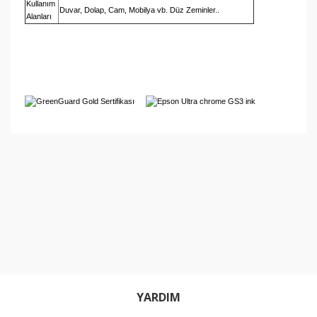
Kullanım
Duvar, Dolap, Cam, Mobilya vb. Düz Zeminler..
Alanları
Bu ürünün fiyat bilgisi, resim, ürün açıklamalarında ve
diğer konularda yetersiz gördüğünüz noktaları öneri
Bu ürüne ilk yorumu siz yapın!
formunu kullanarak tarafımıza iletebilirsiniz.
Görüş ve önerileriniz için teşekkür ederiz.
Yorum Yaz
Ürün resmi kalitesiz, bozuk veya görüntülenemiyor.
Ürün açıklamasında eksik bilgiler bulunuyor.
Ürün bilgilerinde hatalar bulunuyor.
Ürün fiyatı diğer sitelerden daha pahalı.
Bu ürüne benzer farklı alternatifler olmalı.
YARDIM