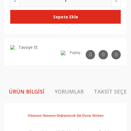
Sepete Ekle
Tavsiye Et
Paylaş :
ÜRÜN BILGISI
YORUMLAR
TAKSIT SEÇEN
Odanızın Havasını Değiştirecek Şık Duvar 
Stickerı