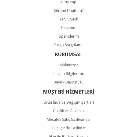
Giriş Yap
Şifremi Unuttum?
Yeni Üyelik
Hesabım
Gönder
Siparişlerim
Kargo Sorgulama
KURUMSAL
Hakkımızda
İletişim Bilgilerimiz
Bayilik Başvurusu
MÜŞTERİ HİZMETLERİ
Ürün İade ve Değişim Şartları
Gizlilik ve Güvenlik
Mesafeli Satış Sözleşmesi
Gün İçinde Teslimat
Havale Bildirim Formu