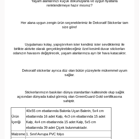
Yaşam alanlarınızı küçük dokunuşlarla ve uygun fiyatlarla
renklendirmeye hazır mısınız?
Her alana uygun zengin ürün seçeneklerimiz ile Dekoratif Stickerlar tam
size göre!
Uygulaması kolay, yapıştırırken ister kendiniz ister sevdikleriniz ile
birlikte aktivite olarak gerçekleştirebileceğiniz özel kesimli duvar stickerları
odanızın havasını değiştirecek, yaşam alanlarınıza ayrı bir hava katacaktır.
Dekoratif stickerlar ayrıca düz olan bütün yüzeylerle mükemmel uyum
sağlar.
Stickerlarımızın baskıları dünya standartları kalitesinde olup sağlık
açısından dünyada kabul görmüş olan GreenGuard Gold sertifikasına
sahiptir.
40x55 cm ebatlarında Balonla Uçan Balerin, 5x4 cm
Ürün
ebatlarında 16 adet Kalp, 4x3 cm ebatlarında 15 adet
İçeriği
Kalp, 4x4 cm ebatlarında 15 adet Kalp, 5x5 cm
ebatlarında
39 adet Çiçek bulunmaktadır.
Malzeme
1. Sınıf Avrupa PVC folyo