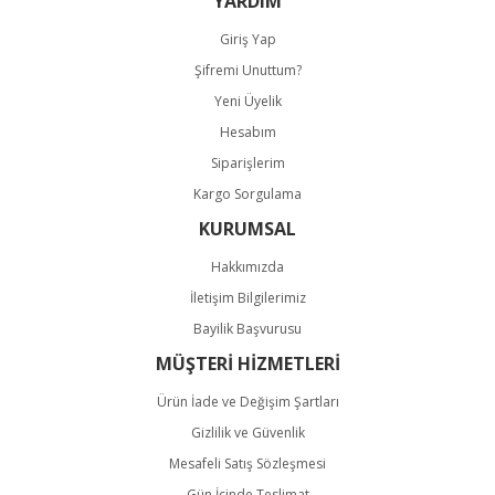
YARDIM
Giriş Yap
Şifremi Unuttum?
Yeni Üyelik
Hesabım
Gönder
Siparişlerim
Kargo Sorgulama
KURUMSAL
Hakkımızda
İletişim Bilgilerimiz
Bayilik Başvurusu
MÜŞTERİ HİZMETLERİ
Ürün İade ve Değişim Şartları
Gizlilik ve Güvenlik
Mesafeli Satış Sözleşmesi
Gün İçinde Teslimat