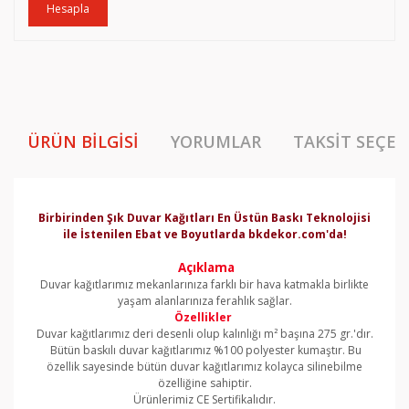
Hesapla
ÜRÜN BILGISI
YORUMLAR
TAKSIT SEÇEN
Birbirinden Şık Duvar Kağıtları En Üstün Baskı Teknolojisi
ile İstenilen Ebat ve Boyutlarda bkdekor.com'da!
Açıklama
Duvar kağıtlarımız mekanlarınıza farklı bir hava katmakla birlikte
yaşam alanlarınıza ferahlık sağlar.
Özellikler
Duvar kağıtlarımız deri desenli olup kalınlığı m² başına 275 gr.'dır.
Bütün baskılı duvar kağıtlarımız %100 polyester kumaştır. Bu
özellik sayesinde bütün duvar kağıtlarımız kolayca silinebilme
özelliğine sahiptir.
Ürünlerimiz CE Sertifikalıdır.