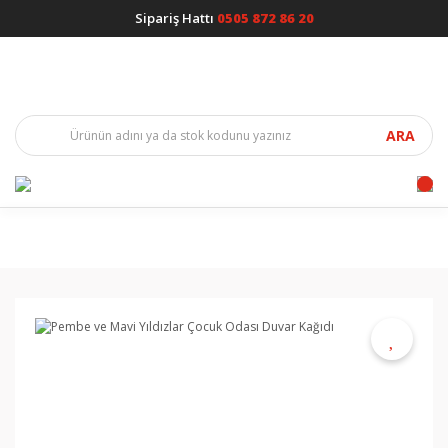
Sipariş Hattı
0505 872 86 20
ARA