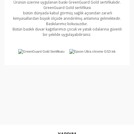
Ürünün üzerine uygulanan baskı GreenGuard Gold sertifikalıdır.
GreenGuard Gold sertifikası
bütün dünyada kabul görmüş sağlık açısından zararlı
kimyasallardan büyük ölçüde arındırılmış anlamına gelmektedir.
Baskılarımız kokusuzdur.
Bütün baskılı duvar kağıtlarımızı çocuk ve yatak odalarına güvenli
bir şekilde uygulayabilirsiniz.
Bu ürünün fiyat bilgisi, resim, ürün açıklamalarında ve
diğer konularda yetersiz gördüğünüz noktaları öneri
Bu ürüne ilk yorumu siz yapın!
formunu kullanarak tarafımıza iletebilirsiniz.
Görüş ve önerileriniz için teşekkür ederiz.
Yorum Yaz
Ürün resmi kalitesiz, bozuk veya görüntülenemiyor.
Ürün açıklamasında eksik bilgiler bulunuyor.
Ürün bilgilerinde hatalar bulunuyor.
Ürün fiyatı diğer sitelerden daha pahalı.
Bu ürüne benzer farklı alternatifler olmalı.