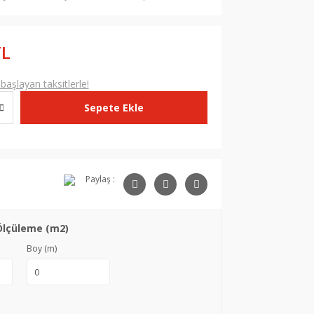
TL
aşlayan taksitlerle!
Sepete Ekle
Paylaş :
Ölçüleme (m2)
Boy (m)