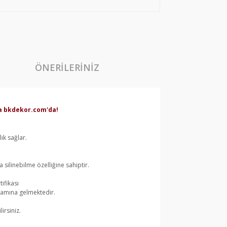
ÖNERILERINIZ
rda bkdekor.com'da!
ık sağlar.
silinebilme özelliğine sahiptir.
ifikası
lamına gelmektedir.
irsiniz.