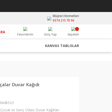
Müşteri Hizmetleri
0374 215 70 96
ARA
Favorilerim
Giriş Yap
Sepetim
KANVAS TABLOLAR
alar Duvar Kağıdı
bkdk523
Çocuk ve Genç Odası Duvar Kağıtları