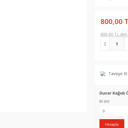
800,00 
800,00 TL den b
Tavsiye Et
Duvar Kağıdı 
En (m)
Hesapla