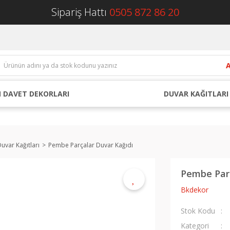
Sipariş Hattı
0505 872 86 20
 DAVET DEKORLARI
DUVAR KAĞITLARI
uvar Kağıtları
Pembe Parçalar Duvar Kağıdı
Pembe Parç
Bkdekor
Stok Kodu
Kategori