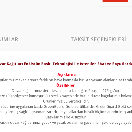
UMLAR
TAKSIT SEÇENEKLERI
var Kağıtları En Üstün Baskı Teknolojisi ile İstenilen Ebat ve Boyutla
Açıklama
ıtlarımız mekanlarınıza farklı bir hava katmakla birlikte yaşam alanlarınıza ferahl
Özellikler
Duvar kağıtlarımız deri desenli olup kalınlığı m² başına 275 gr.'dır.
z %100 polyester kumaştır. Bu özellik sayesinde bütün duvar kağıtlarımız kolayca 
Ürünlerimiz CE Sertifikalıdır.
 üzerine uygulanan baskı GreenGuard Gold sertifikalıdır. GreenGuard Gold sert
l görmüş sağlık açısından zararlı kimyasallardan büyük ölçüde arındırılmış an
Baskılarımız kokusuzdur.
askılı duvar kağıtlarımızı çocuk ve yatak odalarına güvenli bir şekilde uygulayabil