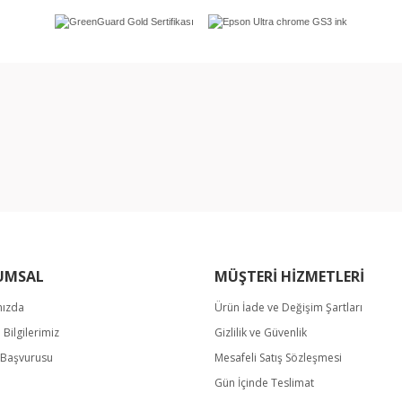
rında ve diğer konularda yetersiz gördüğünüz noktaları öneri formunu kullan
Bu ürüne ilk yorumu siz yapın!
miyor.
Yorum Yaz
UMSAL
MÜŞTERİ HİZMETLERİ
mızda
Ürün İade ve Değişim Şartları
m Bilgilerimiz
Gizlilik ve Güvenlik
Gönder
k Başvurusu
Mesafeli Satış Sözleşmesi
Gün İçinde Teslimat