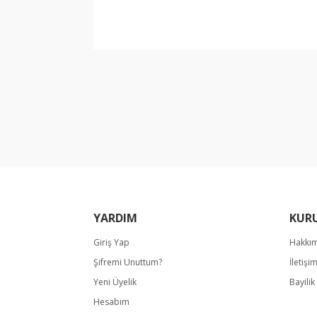
Bu ürünün fiyat bilgisi, resim, ürün açıklamala
Görüş ve önerileriniz için teşekkür ederiz.
Ürün resmi kalitesiz, bozuk veya görüntülene
Ürün açıklamasında eksik bilgiler bulunuyor.
Ürün bilgilerinde hatalar bulunuyor.
Ürün fiyatı diğer sitelerden daha pahalı.
Bu ürüne benzer farklı alternatifler olmalı.
YARDIM
KUR
Giriş Yap
Hakkı
Şifremi Unuttum?
İletişi
Yeni Üyelik
Bayili
Hesabım