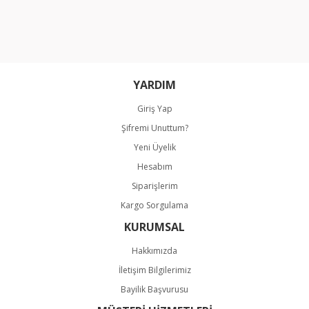
Ürün resmi kalitesiz, bozuk veya görüntülenemiyor.
Ürün açıklamasında eksik bilgiler bulunuyor.
Ürün bilgilerinde hatalar bulunuyor.
Ürün fiyatı diğer sitelerden daha pahalı.
Bu ürüne benzer farklı alternatifler olmalı.
YARDIM
Giriş Yap
Şifremi Unuttum?
Yeni Üyelik
Hesabım
Gönder
Siparişlerim
Kargo Sorgulama
KURUMSAL
Hakkımızda
İletişim Bilgilerimiz
Bayilik Başvurusu