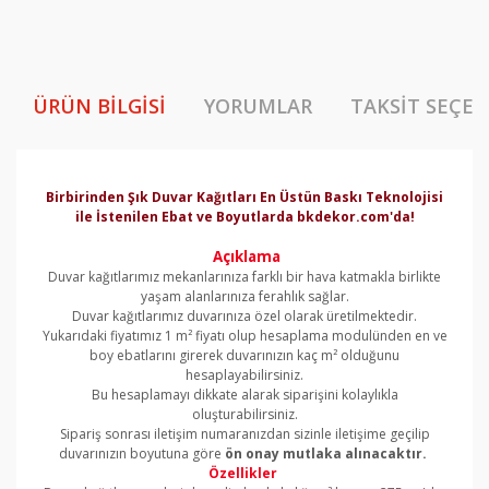
ÜRÜN BILGISI
YORUMLAR
TAKSIT SEÇEN
Birbirinden Şık Duvar Kağıtları En Üstün Baskı Teknolojisi
ile İstenilen Ebat ve Boyutlarda bkdekor.com'da!
Açıklama
Duvar kağıtlarımız mekanlarınıza farklı bir hava katmakla birlikte
yaşam alanlarınıza ferahlık sağlar.
Duvar kağıtlarımız duvarınıza özel olarak üretilmektedir.
Yukarıdaki fiyatımız 1 m² fiyatı olup hesaplama modulünden en ve
boy ebatlarını girerek duvarınızın kaç m² olduğunu
hesaplayabilirsiniz.
Bu hesaplamayı dikkate alarak siparişini kolaylıkla
oluşturabilirsiniz.
Sipariş sonrası iletişim numaranızdan sizinle iletişime geçilip
duvarınızın boyutuna göre
ön onay mutlaka alınacaktır.
Özellikler