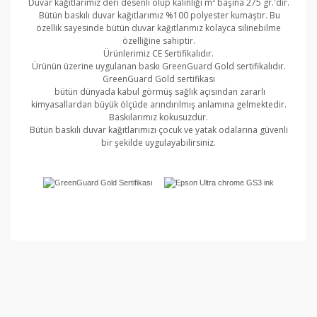
Duvar kağıtlarımız deri desenli olup kalınlığı m² başına 275 gr.'dır.
Bütün baskılı duvar kağıtlarımız %100 polyester kumaştır. Bu
özellik sayesinde bütün duvar kağıtlarımız kolayca silinebilme
özelliğine sahiptir.
Ürünlerimiz CE Sertifikalıdır.
Ürünün üzerine uygulanan baskı GreenGuard Gold sertifikalıdır.
GreenGuard Gold sertifikası
bütün dünyada kabul görmüş sağlık açısından zararlı
kimyasallardan büyük ölçüde arındırılmış anlamına gelmektedir.
Baskılarımız kokusuzdur.
Bütün baskılı duvar kağıtlarımızı çocuk ve yatak odalarına güvenli
bir şekilde uygulayabilirsiniz.
Bu ürünün fiyat bilgisi, resim, ürün açıklamalarında ve
diğer konularda yetersiz gördüğünüz noktaları öneri
Bu ürüne ilk yorumu siz yapın!
formunu kullanarak tarafımıza iletebilirsiniz.
Görüş ve önerileriniz için teşekkür ederiz.
Yorum Yaz