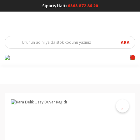
Sipariş Hattı
0505 872 86 20
ARA