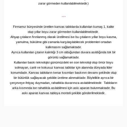
zarar görmeden kullanılabilmektedir.)
...
Firmamız bünyesinde üretilen kanvas tablolarda kullanılan kumaş 1. kalite
olup yıllar boyu zarar görmeden kullanılabilmektedir.
Ahşap çıtaların fırınlanmış olarak üretilmesi ise bu çıtaların yıllar boyu kasma,
yamulma, bükülme gibi zamanla karşılaşılabilecek problemleri ortadan
kalkmasını sağlamaktadır.
Ayrıca kullanılan çıtanın kalınlığı 3 cm olduğundan duvara asıldığında tok bir
görüntü sağlamaktadır.
Kullanılan baskı teknolojisi günümüzdeki en son teknoloji olup ömür boyu
solmayan, canlı ve kokusuz kanvas tablolar için alanında dünyada lider
konumdadır.
Kanvas tabloların kenar kısımları baskının devamı şeklinde olup
bir bütünlük sağlayacak şekilde üretime alınmaktadır. Böylelikle ayrıca bir
çerçeveye ihtiyaç duymadan, rahatlıkla duvarınıza asılabilmektedir.
Tabloların
arka kısmında ise rahatlıkla asılabilmesi için askı aparatı bulunmaktadır. Bu
askı aparatı kanvas tabloya monteli şekilde gönderilmektedir.
Bu ürünün fiyat bilgisi, resim, ürün açıklamalarında ve
diğer konularda yetersiz gördüğünüz noktaları öneri
Bu ürüne ilk yorumu siz yapın!
formunu kullanarak tarafımıza iletebilirsiniz.
Görüş ve önerileriniz için teşekkür ederiz.