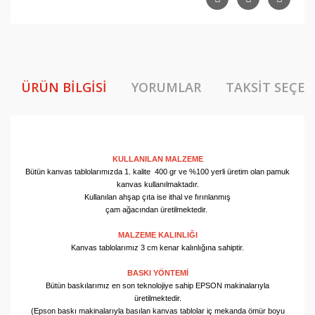
ÜRÜN BILGISI
YORUMLAR
TAKSIT SEÇEN
KULLANILAN MALZEME
Bütün kanvas tablolarımızda 1. kalite 400 gr ve %100 yerli üretim olan pamuk
kanvas kullanılmaktadır.
Kullanılan ahşap çıta ise ithal ve fırınlanmış
çam ağacından üretilmektedir.
MALZEME KALINLIĞI
Kanvas tablolarımız 3 cm kenar kalınlığına sahiptir.
BASKI YÖNTEMİ
Bütün baskılarımız en son teknolojiye sahip EPSON makinalarıyla
üretilmektedir.
(Epson baskı makinalarıyla basılan kanvas tablolar iç mekanda ömür boyu