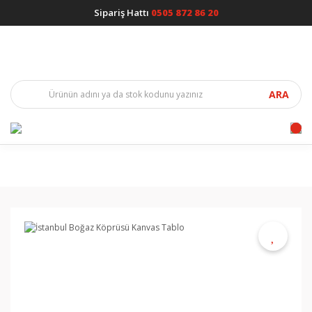
Sipariş Hattı
0505 872 86 20
ARA