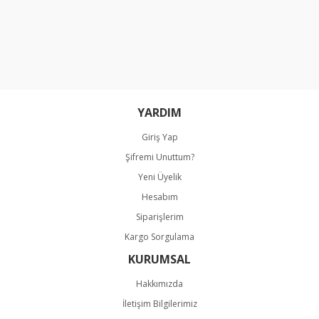
Yorum Yaz
Ürün resmi kalitesiz, bozuk veya görüntülenemiyor.
Ürün açıklamasında eksik bilgiler bulunuyor.
Ürün bilgilerinde hatalar bulunuyor.
Ürün fiyatı diğer sitelerden daha pahalı.
Bu ürüne benzer farklı alternatifler olmalı.
YARDIM
Giriş Yap
Şifremi Unuttum?
Yeni Üyelik
Hesabım
Gönder
Siparişlerim
Kargo Sorgulama
KURUMSAL
Hakkımızda
İletişim Bilgilerimiz