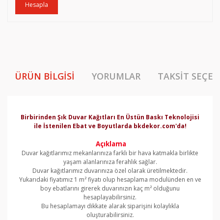
Hesapla
ÜRÜN BILGISI
YORUMLAR
TAKSIT SEÇEN
Birbirinden Şık Duvar Kağıtları En Üstün Baskı Teknolojisi
ile İstenilen Ebat ve Boyutlarda bkdekor.com'da!
Açıklama
Duvar kağıtlarımız mekanlarınıza farklı bir hava katmakla birlikte
yaşam alanlarınıza ferahlık sağlar.
Duvar kağıtlarımız duvarınıza özel olarak üretilmektedir.
Yukarıdaki fiyatımız 1 m² fiyatı olup hesaplama modulünden en ve
boy ebatlarını girerek duvarınızın kaç m² olduğunu
hesaplayabilirsiniz.
Bu hesaplamayı dikkate alarak siparişini kolaylıkla
oluşturabilirsiniz.