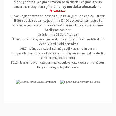
Sipariş sonrası iletişim numaranızdan sizinle iletişime geçilip
duvarınızın boyutuna göre
ön onay mutlaka alınacaktır.
Özellikler
Duvar kağıtlarımız deri desenli olup kalınlığı m² başına 275 gr.'dır.
Bütün baskılı duvar kağıtlarımız %100 polyester kumaştır. Bu
özellik sayesinde bütün duvar kağıtlarımız kolayca silinebilme
özelliğine sahiptir.
Ürünlerimiz CE Sertifikalıdır.
Ürünün üzerine uygulanan baskı GreenGuard Gold sertifikalıdır.
GreenGuard Gold sertifikası
bütün dünyada kabul görmüş sağlık açısından zararlı
kimyasallardan büyük ölçüde arındırılmış anlamına gelmektedir.
Baskılarımız kokusuzdur.
Bütün baskılı duvar kağıtlarımızı çocuk ve yatak odalarına güvenli
bir şekilde uygulayabilirsiniz.
Bu ürünün fiyat bilgisi, resim, ürün açıklamalarında ve
diğer konularda yetersiz gördüğünüz noktaları öneri
Bu ürüne ilk yorumu siz yapın!
formunu kullanarak tarafımıza iletebilirsiniz.