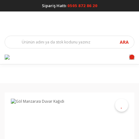
Sipariş Hattı
0505 872 86 20
ARA