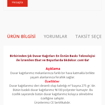
Hesapla
ÜRÜN BILGISI
YORUMLAR
TAKSIT SEÇEN
Birbirinden Şık Duvar Kağıtları En Üstün Baskı Teknolojisi
ile İstenilen Ebat ve Boyutlarda bkdekor.com'da!
Açıklama
Duvar kağıtlarımız mekanlarınıza farklı bir hava katmakla birlikte
yaşam alanlarınıza ferahlık sağlar.
Özellikler
Duvar kağıtlarımız deri desenli olup kalınlığı m² başına 275 gr.'dır.
Bütün baskılı duvar kağıtlarımız %100 polyester kumaştır. Bu
özellik sayesinde bütün duvar kağıtlarımız kolayca silinebilme
özelliğine sahiptir.
Ürünlerimiz CE Sertifikalıdır.