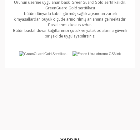
Ürünün üzerine uygulanan baskı GreenGuard Gold sertifikalıdır.
GreenGuard Gold sertifikası
bütün dünyada kabul görmüş sağlık açısından zararlı
kimyasallardan büyük ölçüde arındırılmış anlamına gelmektedir.
Baskılarımız kokusuzdur.
Bütün baskılı duvar kağıtlarımızı çocuk ve yatak odalarına güvenli
bir şekilde uygulayabilirsiniz.
Bu ürünün fiyat bilgisi, resim, ürün açıklamalarında ve
diğer konularda yetersiz gördüğünüz noktaları öneri
Bu ürüne ilk yorumu siz yapın!
formunu kullanarak tarafımıza iletebilirsiniz.
Görüş ve önerileriniz için teşekkür ederiz.
Yorum Yaz
Ürün resmi kalitesiz, bozuk veya görüntülenemiyor.
Ürün açıklamasında eksik bilgiler bulunuyor.
Ürün bilgilerinde hatalar bulunuyor.
Ürün fiyatı diğer sitelerden daha pahalı.
Bu ürüne benzer farklı alternatifler olmalı.