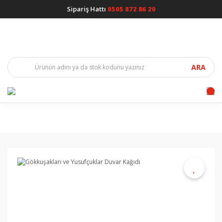
Sipariş Hattı
0505 872 86 20
ARA