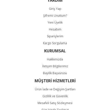
YARDIM
Giriş Yap
Şifremi Unuttum?
Yeni Üyelik
Hesabım
Gönder
Siparişlerim
Kargo Sorgulama
KURUMSAL
Hakkımızda
İletişim Bilgilerimiz
Bayilik Başvurusu
MÜŞTERİ HİZMETLERİ
Ürün İade ve Değişim Şartları
Gizlilik ve Güvenlik
Mesafeli Satış Sözleşmesi
Gün İçinde Teslimat