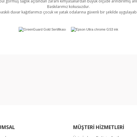
l görmüş sağlık açısından zararlı kimyasallardan büyük ölçüde arındırılmış an
Baskılarımız kokusuzdur.
askılı duvar kağıtlarımızı çocuk ve yatak odalarına güvenli bir şekilde uygulayabil
rında ve diğer konularda yetersiz gördüğünüz noktaları öneri formunu kullan
Bu ürüne ilk yorumu siz yapın!
miyor.
Yorum Yaz
UMSAL
MÜŞTERİ HİZMETLERİ