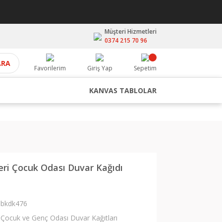
Müşteri Hizmetleri
0374 215 70 96
ARA
Favorilerim
Giriş Yap
Sepetim
KANVAS TABLOLAR
eri Çocuk Odası Duvar Kağıdı
bkdk476
Çocuk ve Genç Odası Duvar Kağıtları