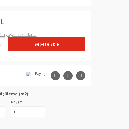
TL
aşlayan taksitlerle!
Sepete Ekle
Paylaş :
Ölçüleme (m2)
Boy (m)