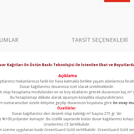
UMLAR
TAKSIT SEÇENEKLERI
var Kağıtları En Üstün Baskı Teknolojisi ile İstenilen Ebat ve Boyutla
Açıklama
ıtlarımız mekanlarınıza farklı bir hava katmakla birlikte yaşam alanlarınıza ferahl
Duvar kağıtlarımız duvarınıza özel olarak üretilmektedir.
yatı olup hesaplama modulünden en ve boy ebatlarını girerek duvarınızın kaç m² 
Bu hesaplamayı dikkate alarak siparişini kolaylıkla oluşturabilirsiniz.
şim numaranızdan sizinle iletişime geçilip duvarınızın boyutuna göre
ön onay mu
Özellikler
Duvar kağıtlarımız deri desenli olup kalınlığı m² başına 275 gr.'dır.
z %100 polyester kumaştır. Bu özellik sayesinde bütün duvar kağıtlarımız kolayca 
Ürünlerimiz CE Sertifikalıdır.
 üzerine uygulanan baskı GreenGuard Gold sertifikalıdır. GreenGuard Gold sert