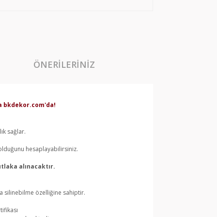
ÖNERILERINIZ
rda bkdekor.com'da!
ık sağlar.
olduğunu hesaplayabilirsiniz.
tlaka alınacaktır.
silinebilme özelliğine sahiptir.
ifikası