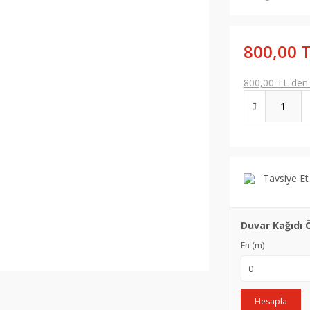
800,00 
800,00 TL den b
Tavsiye Et
Duvar Kağıdı 
En (m)
Hesapla