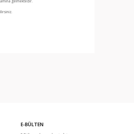
lamına gelmektedir.
irsiniz.
arak tarafımıza iletebilirsiniz.
E-BÜLTEN