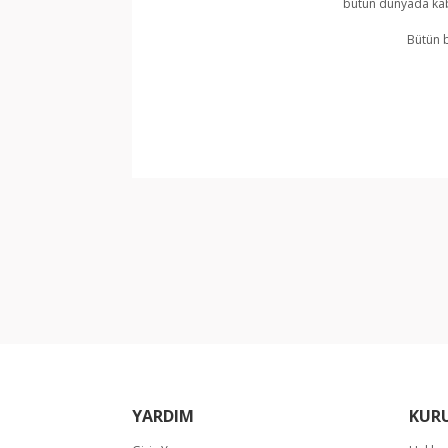
bütün dünyada kabu
Bütün b
Bu ürünün fiyat bilgisi, resim, ürün açıklamala
Görüş ve önerileriniz için teşekkür ederiz.
Ürün resmi kalitesiz, bozuk veya görüntülene
Ürün açıklamasında eksik bilgiler bulunuyor.
Ürün bilgilerinde hatalar bulunuyor.
Ürün fiyatı diğer sitelerden daha pahalı.
Bu ürüne benzer farklı alternatifler olmalı.
YARDIM
KUR