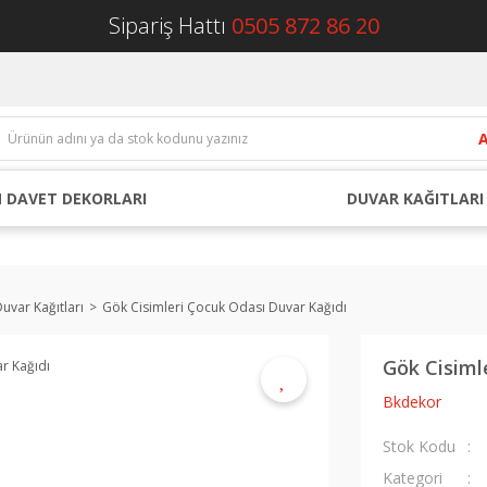
Sipariş Hattı
0505 872 86 20
 DAVET DEKORLARI
DUVAR KAĞITLARI
uvar Kağıtları
Gök Cisimleri Çocuk Odası Duvar Kağıdı
Gök Cisiml
Bkdekor
Stok Kodu
Kategori