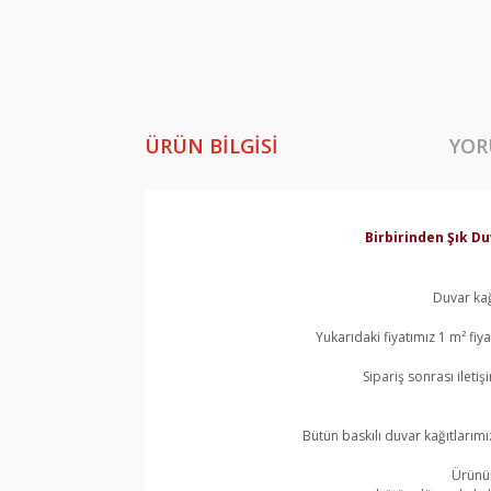
ÜRÜN BILGISI
YOR
Birbirinden Şık Du
Duvar kağ
Yukarıdaki fiyatımız 1 m² fi
Sipariş sonrası ileti
Bütün baskılı duvar kağıtlarımı
Ürünün