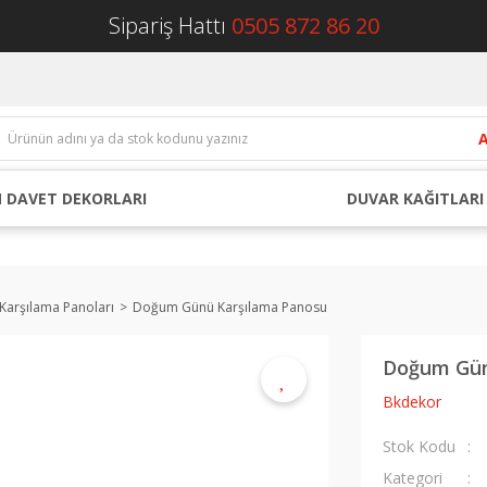
Sipariş Hattı
0505 872 86 20
 DAVET DEKORLARI
DUVAR KAĞITLARI
arşılama Panoları
Doğum Günü Karşılama Panosu
Doğum Gün
Bkdekor
Stok Kodu
Kategori