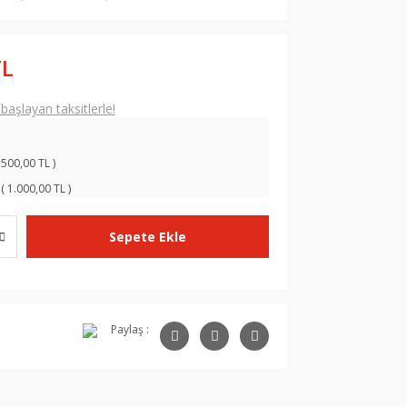
TL
aşlayan taksitlerle!
 500,00 TL )
( 1.000,00 TL )
Sepete Ekle
Paylaş :