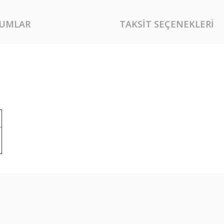
UMLAR
TAKSIT SEÇENEKLERI
rında ve diğer konularda yetersiz gördüğünüz noktaları öneri formunu kullan
Bu ürüne ilk yorumu siz yapın!
miyor.
Yorum Yaz