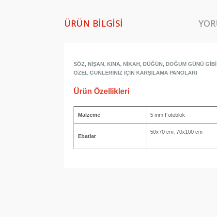
ÜRÜN BILGISI
YOR
SÖZ, NİŞAN, KINA, NİKAH, DÜĞÜN, DOĞUM GÜNÜ GİBİ
ÖZEL GÜNLERİNİZ İÇİN KARŞILAMA PANOLARI
Ürün Özellikleri
Malzeme
5 mm Fotoblok
50x70 cm, 70x100 cm
Ebatlar
Bu ürünün fiyat bilgisi, resim, ürün açıklamala
Görüş ve önerileriniz için teşekkür ederiz.
Ürün resmi kalitesiz, bozuk veya görüntülene
Ürün açıklamasında eksik bilgiler bulunuyor.