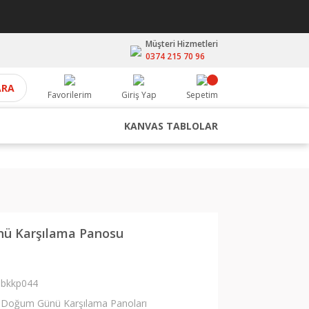
Müşteri Hizmetleri
0374 215 70 96
ARA
Favorilerim
Giriş Yap
Sepetim
KANVAS TABLOLAR
ü Karşılama Panosu
bkkp044
Doğum Günü Karşılama Panoları