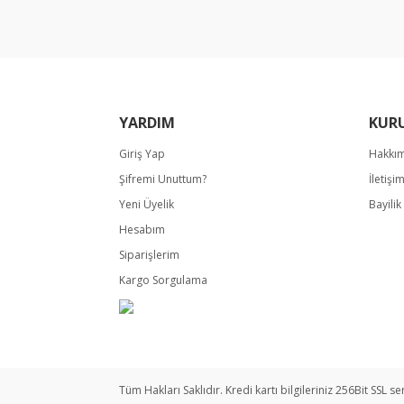
Ürün bilgilerinde hatalar bulunuyor.
Ürün fiyatı diğer sitelerden daha pahalı.
Bu ürüne benzer farklı alternatifler olmalı.
YARDIM
KUR
Giriş Yap
Hakkı
Şifremi Unuttum?
İletişi
Yeni Üyelik
Bayili
Hesabım
Siparişlerim
Kargo Sorgulama
Tüm Hakları Saklıdır. Kredi kartı bilgileriniz 256Bit SSL se