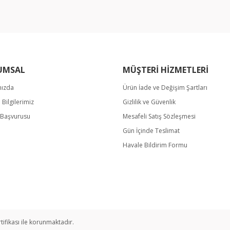
UMSAL
MÜŞTERİ HİZMETLERİ
mızda
Ürün İade ve Değişim Şartları
m Bilgilerimiz
Gizlilik ve Güvenlik
Gönder
k Başvurusu
Mesafeli Satış Sözleşmesi
Gün İçinde Teslimat
Havale Bildirim Formu
rtifikası ile korunmaktadır.