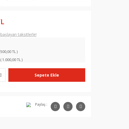
TL
aşlayan taksitlerle!
 500,00 TL )
( 1.000,00 TL )
Sepete Ekle
Paylaş :