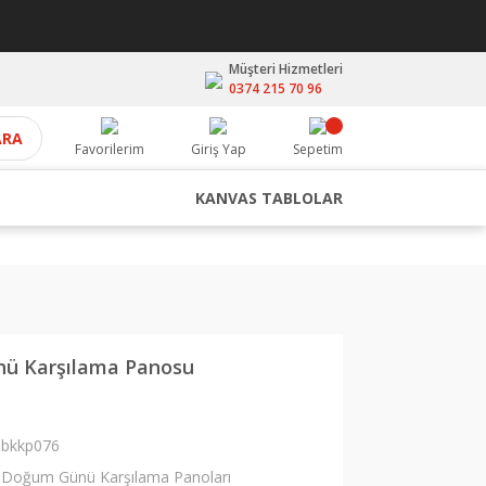
Müşteri Hizmetleri
0374 215 70 96
ARA
Favorilerim
Giriş Yap
Sepetim
KANVAS TABLOLAR
ü Karşılama Panosu
bkkp076
Doğum Günü Karşılama Panoları