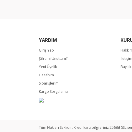
Ürün bilgilerinde hatalar bulunuyor.
Ürün fiyatı diğer sitelerden daha pahalı.
Bu ürüne benzer farklı alternatifler olmalı.
YARDIM
KUR
Giriş Yap
Hakkı
Şifremi Unuttum?
İletişi
Yeni Üyelik
Bayili
Hesabım
Siparişlerim
Kargo Sorgulama
Tüm Hakları Saklıdır. Kredi kartı bilgileriniz 256Bit SSL se