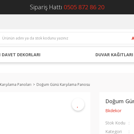
Sipariş Hattı
0505 872 86 20
 DAVET DEKORLARI
DUVAR KAĞITLARI
arşılama Panoları
Doğum Günü Karşılama Panosu
Doğum Gün
Bkdekor
Stok Kodu
Kategori