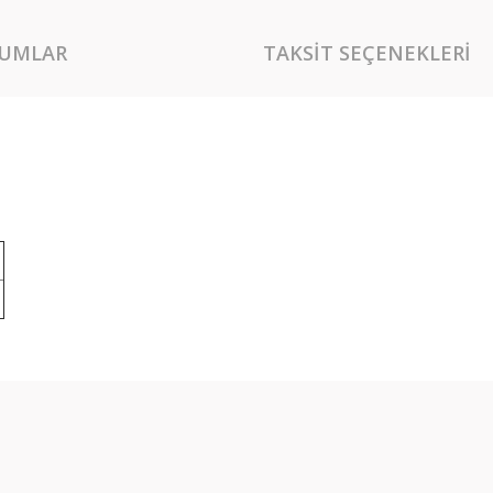
UMLAR
TAKSIT SEÇENEKLERI
rında ve diğer konularda yetersiz gördüğünüz noktaları öneri formunu kullan
Bu ürüne ilk yorumu siz yapın!
miyor.
Yorum Yaz