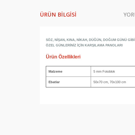
ÜRÜN BILGISI
YOR
SÖZ, NİŞAN, KINA, NİKAH, DÜĞÜN, DOĞUM GÜNÜ GİBİ
ÖZEL GÜNLERİNİZ İÇİN KARŞILAMA PANOLARI
Ürün Özellikleri
Malzeme
5 mm Fotoblok
Ebatlar
50x70 cm, 70x100 cm
Bu ürünün fiyat bilgisi, resim, ürün açıklamala
Görüş ve önerileriniz için teşekkür ederiz.
Ürün resmi kalitesiz, bozuk veya görüntülene
Ürün açıklamasında eksik bilgiler bulunuyor.