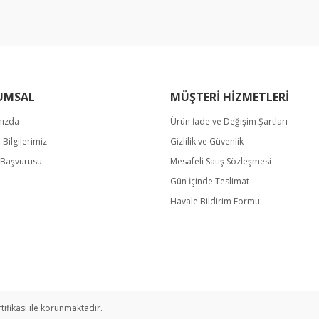
UMSAL
MÜŞTERİ HİZMETLERİ
mızda
Ürün İade ve Değişim Şartları
m Bilgilerimiz
Gizlilik ve Güvenlik
Gönder
k Başvurusu
Mesafeli Satış Sözleşmesi
Gün İçinde Teslimat
Havale Bildirim Formu
rtifikası ile korunmaktadır.