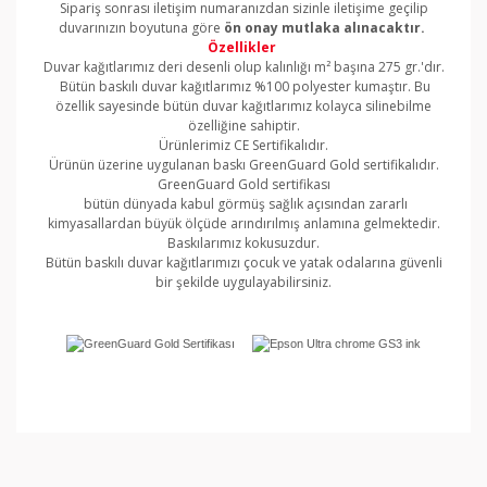
Sipariş sonrası iletişim numaranızdan sizinle iletişime geçilip
duvarınızın boyutuna göre
ön onay mutlaka alınacaktır.
Özellikler
Duvar kağıtlarımız deri desenli olup kalınlığı m² başına 275 gr.'dır.
Bütün baskılı duvar kağıtlarımız %100 polyester kumaştır. Bu
özellik sayesinde bütün duvar kağıtlarımız kolayca silinebilme
özelliğine sahiptir.
Ürünlerimiz CE Sertifikalıdır.
Ürünün üzerine uygulanan baskı GreenGuard Gold sertifikalıdır.
GreenGuard Gold sertifikası
bütün dünyada kabul görmüş sağlık açısından zararlı
kimyasallardan büyük ölçüde arındırılmış anlamına gelmektedir.
Baskılarımız kokusuzdur.
Bütün baskılı duvar kağıtlarımızı çocuk ve yatak odalarına güvenli
bir şekilde uygulayabilirsiniz.
Bu ürünün fiyat bilgisi, resim, ürün açıklamalarında ve
diğer konularda yetersiz gördüğünüz noktaları öneri
Bu ürüne ilk yorumu siz yapın!
formunu kullanarak tarafımıza iletebilirsiniz.