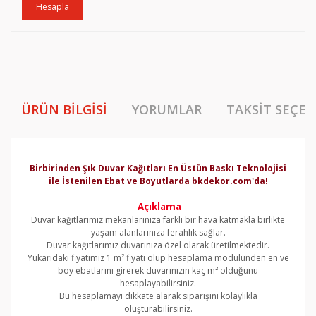
Hesapla
ÜRÜN BILGISI
YORUMLAR
TAKSIT SEÇEN
Birbirinden Şık Duvar Kağıtları En Üstün Baskı Teknolojisi
ile İstenilen Ebat ve Boyutlarda bkdekor.com'da!
Açıklama
Duvar kağıtlarımız mekanlarınıza farklı bir hava katmakla birlikte
yaşam alanlarınıza ferahlık sağlar.
Duvar kağıtlarımız duvarınıza özel olarak üretilmektedir.
Yukarıdaki fiyatımız 1 m² fiyatı olup hesaplama modulünden en ve
boy ebatlarını girerek duvarınızın kaç m² olduğunu
hesaplayabilirsiniz.
Bu hesaplamayı dikkate alarak siparişini kolaylıkla
oluşturabilirsiniz.