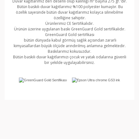
Duvar kağıtlarımız deri desenli olup kalınlığı m² başına 275 gr.'dır.
Bütün baskılı duvar kağıtlarımız %100 polyester kumaştır. Bu
özellik sayesinde bütün duvar kağıtlarımız kolayca silinebilme
özelliğine sahiptir.
Ürünlerimiz CE Sertifikalıdır.
Ürünün üzerine uygulanan baskı GreenGuard Gold sertifikalıdır.
GreenGuard Gold sertifikası
bütün dünyada kabul görmüş sağlık açısından zararlı
kimyasallardan büyük ölçüde arındırılmış anlamına gelmektedir.
Baskılarımız kokusuzdur.
Bütün baskılı duvar kağıtlarımızı çocuk ve yatak odalarına güvenli
bir şekilde uygulayabilirsiniz.
Bu ürünün fiyat bilgisi, resim, ürün açıklamalarında ve
diğer konularda yetersiz gördüğünüz noktaları öneri
Bu ürüne ilk yorumu siz yapın!
formunu kullanarak tarafımıza iletebilirsiniz.
Görüş ve önerileriniz için teşekkür ederiz.
Yorum Yaz
Ürün resmi kalitesiz, bozuk veya görüntülenemiyor.