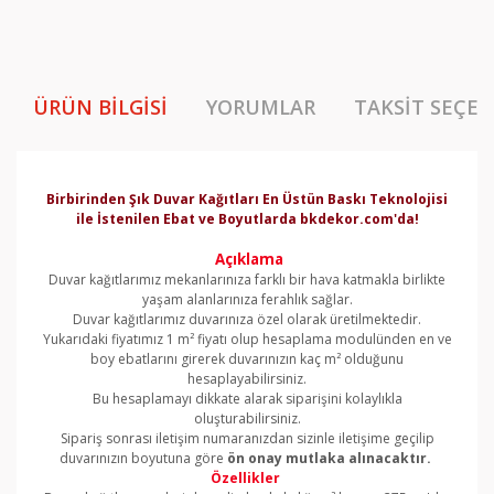
ÜRÜN BILGISI
YORUMLAR
TAKSIT SEÇEN
Birbirinden Şık Duvar Kağıtları En Üstün Baskı Teknolojisi
ile İstenilen Ebat ve Boyutlarda bkdekor.com'da!
Açıklama
Duvar kağıtlarımız mekanlarınıza farklı bir hava katmakla birlikte
yaşam alanlarınıza ferahlık sağlar.
Duvar kağıtlarımız duvarınıza özel olarak üretilmektedir.
Yukarıdaki fiyatımız 1 m² fiyatı olup hesaplama modulünden en ve
boy ebatlarını girerek duvarınızın kaç m² olduğunu
hesaplayabilirsiniz.
Bu hesaplamayı dikkate alarak siparişini kolaylıkla
oluşturabilirsiniz.
Sipariş sonrası iletişim numaranızdan sizinle iletişime geçilip
duvarınızın boyutuna göre
ön onay mutlaka alınacaktır.
Özellikler