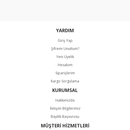
Ürün açıklamasında eksik bilgiler bulunuyor.
Ürün bilgilerinde hatalar bulunuyor.
Ürün fiyatı diğer sitelerden daha pahalı.
Bu ürüne benzer farklı alternatifler olmalı.
YARDIM
Giriş Yap
Şifremi Unuttum?
Yeni Üyelik
Hesabım
Gönder
Siparişlerim
Kargo Sorgulama
KURUMSAL
Hakkımızda
İletişim Bilgilerimiz
Bayilik Başvurusu
MÜŞTERİ HİZMETLERİ