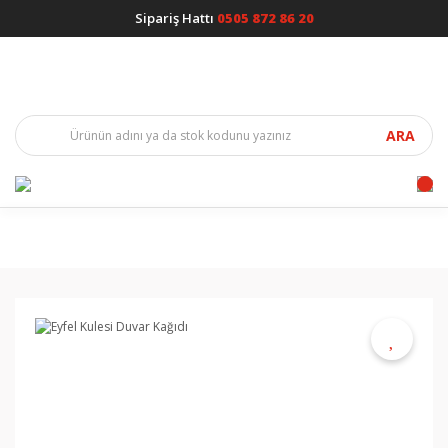
Sipariş Hattı
0505 872 86 20
ARA