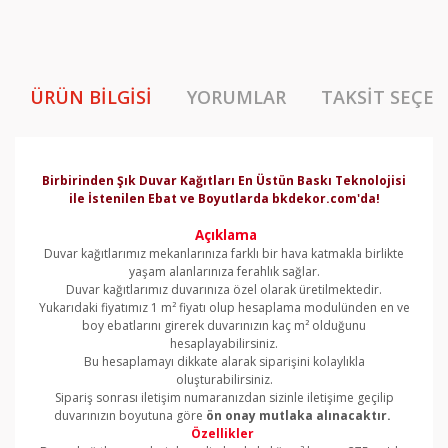
ÜRÜN BILGISI
YORUMLAR
TAKSIT SEÇEN
Birbirinden Şık Duvar Kağıtları En Üstün Baskı Teknolojisi
ile İstenilen Ebat ve Boyutlarda bkdekor.com'da!
Açıklama
Duvar kağıtlarımız mekanlarınıza farklı bir hava katmakla birlikte
yaşam alanlarınıza ferahlık sağlar.
Duvar kağıtlarımız duvarınıza özel olarak üretilmektedir.
Yukarıdaki fiyatımız 1 m² fiyatı olup hesaplama modulünden en ve
boy ebatlarını girerek duvarınızın kaç m² olduğunu
hesaplayabilirsiniz.
Bu hesaplamayı dikkate alarak siparişini kolaylıkla
oluşturabilirsiniz.
Sipariş sonrası iletişim numaranızdan sizinle iletişime geçilip
duvarınızın boyutuna göre
ön onay mutlaka alınacaktır.
Özellikler