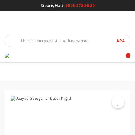
Sipariş Hattı
0505 872 86 20
ARA