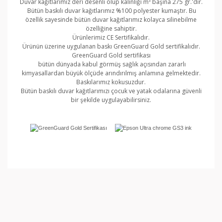
Duvar kağıtlarımız deri desenli olup kalınlığı m² başına 275 gr.'dır.
Bütün baskılı duvar kağıtlarımız %100 polyester kumaştır. Bu
özellik sayesinde bütün duvar kağıtlarımız kolayca silinebilme
özelliğine sahiptir.
Ürünlerimiz CE Sertifikalıdır.
Ürünün üzerine uygulanan baskı GreenGuard Gold sertifikalıdır.
GreenGuard Gold sertifikası
bütün dünyada kabul görmüş sağlık açısından zararlı
kimyasallardan büyük ölçüde arındırılmış anlamına gelmektedir.
Baskılarımız kokusuzdur.
Bütün baskılı duvar kağıtlarımızı çocuk ve yatak odalarına güvenli
bir şekilde uygulayabilirsiniz.
Bu ürünün fiyat bilgisi, resim, ürün açıklamalarında ve
diğer konularda yetersiz gördüğünüz noktaları öneri
Bu ürüne ilk yorumu siz yapın!
formunu kullanarak tarafımıza iletebilirsiniz.
Görüş ve önerileriniz için teşekkür ederiz.
Yorum Yaz