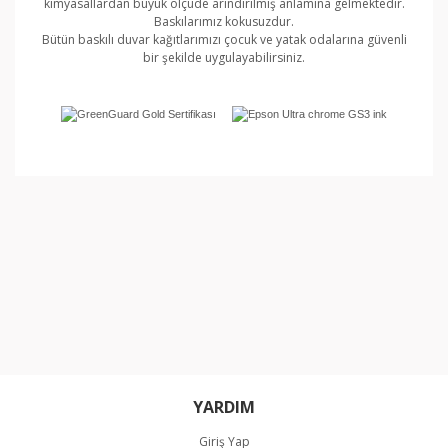
kimyasallardan büyük ölçüde arındırılmış anlamına gelmektedir.
Baskılarımız kokusuzdur.
Bütün baskılı duvar kağıtlarımızı çocuk ve yatak odalarına güvenli
bir şekilde uygulayabilirsiniz.
Bu ürünün fiyat bilgisi, resim, ürün açıklamalarında ve
diğer konularda yetersiz gördüğünüz noktaları öneri
Bu ürüne ilk yorumu siz yapın!
formunu kullanarak tarafımıza iletebilirsiniz.
Görüş ve önerileriniz için teşekkür ederiz.
Yorum Yaz
Ürün resmi kalitesiz, bozuk veya görüntülenemiyor.
Ürün açıklamasında eksik bilgiler bulunuyor.
Ürün bilgilerinde hatalar bulunuyor.
Ürün fiyatı diğer sitelerden daha pahalı.
Bu ürüne benzer farklı alternatifler olmalı.
YARDIM
Giriş Yap