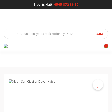
Sipariş Hattı
0505 872 86 20
ARA