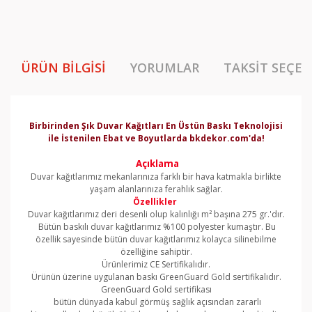
ÜRÜN BILGISI
YORUMLAR
TAKSIT SEÇEN
Birbirinden Şık Duvar Kağıtları En Üstün Baskı Teknolojisi
ile İstenilen Ebat ve Boyutlarda bkdekor.com'da!
Açıklama
Duvar kağıtlarımız mekanlarınıza farklı bir hava katmakla birlikte
yaşam alanlarınıza ferahlık sağlar.
Özellikler
Duvar kağıtlarımız deri desenli olup kalınlığı m² başına 275 gr.'dır.
Bütün baskılı duvar kağıtlarımız %100 polyester kumaştır. Bu
özellik sayesinde bütün duvar kağıtlarımız kolayca silinebilme
özelliğine sahiptir.
Ürünlerimiz CE Sertifikalıdır.
Ürünün üzerine uygulanan baskı GreenGuard Gold sertifikalıdır.
GreenGuard Gold sertifikası
bütün dünyada kabul görmüş sağlık açısından zararlı