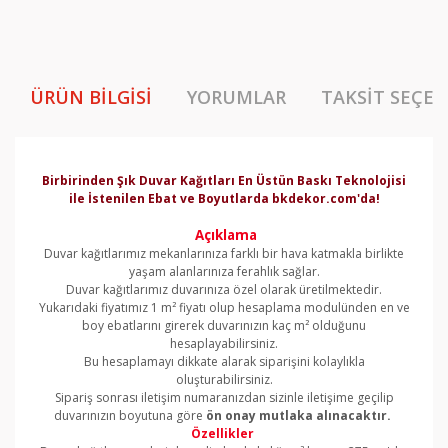
ÜRÜN BILGISI
YORUMLAR
TAKSIT SEÇEN
Birbirinden Şık Duvar Kağıtları En Üstün Baskı Teknolojisi
ile İstenilen Ebat ve Boyutlarda bkdekor.com'da!
Açıklama
Duvar kağıtlarımız mekanlarınıza farklı bir hava katmakla birlikte
yaşam alanlarınıza ferahlık sağlar.
Duvar kağıtlarımız duvarınıza özel olarak üretilmektedir.
Yukarıdaki fiyatımız 1 m² fiyatı olup hesaplama modulünden en ve
boy ebatlarını girerek duvarınızın kaç m² olduğunu
hesaplayabilirsiniz.
Bu hesaplamayı dikkate alarak siparişini kolaylıkla
oluşturabilirsiniz.
Sipariş sonrası iletişim numaranızdan sizinle iletişime geçilip
duvarınızın boyutuna göre
ön onay mutlaka alınacaktır.
Özellikler