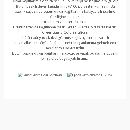
Duvar kağıtlarımız deri desenli olup kalınlığı m² başına 275 gr.'dır.
Bütün baskılı duvar kağıtlarımız %100 polyester kumaştır. Bu
özellik sayesinde bütün duvar kağıtlarımız kolayca silinebilme
özelliğine sahiptir.
Ürünlerimiz CE Sertifikalıdır.
Ürünün üzerine uygulanan baskı GreenGuard Gold sertifikalıdır.
GreenGuard Gold sertifikası
bütün dünyada kabul görmüş sağlık açısından zararlı
kimyasallardan büyük ölçüde arındırılmış anlamına gelmektedir.
Baskılarımız kokusuzdur.
Bütün baskılı duvar kağıtlarımızı çocuk ve yatak odalarına güvenli
bir şekilde uygulayabilirsiniz.
Bu ürünün fiyat bilgisi, resim, ürün açıklamalarında ve
diğer konularda yetersiz gördüğünüz noktaları öneri
Bu ürüne ilk yorumu siz yapın!
formunu kullanarak tarafımıza iletebilirsiniz.
Görüş ve önerileriniz için teşekkür ederiz.
Yorum Yaz