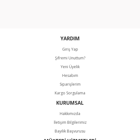
Ürün resmi kalitesiz, bozuk veya görüntülenemiyor.
Ürün açıklamasında eksik bilgiler bulunuyor.
Ürün bilgilerinde hatalar bulunuyor.
Ürün fiyatı diğer sitelerden daha pahalı.
Bu ürüne benzer farklı alternatifler olmalı.
YARDIM
Giriş Yap
Şifremi Unuttum?
Yeni Üyelik
Hesabım
Gönder
Siparişlerim
Kargo Sorgulama
KURUMSAL
Hakkımızda
İletişim Bilgilerimiz
Bayilik Başvurusu