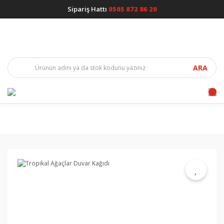
Sipariş Hattı
0505 872 86 20
ARA