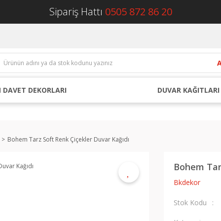
Sipariş Hattı
0505 872 86 20
 DAVET DEKORLARI
DUVAR KAĞITLARI
Bohem Tarz Soft Renk Çiçekler Duvar Kağıdı
Bohem Tarz
Bkdekor
Stok Kodu