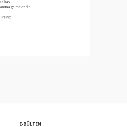
ifikası
lamına gelmektedir.
irsiniz.
arak tarafımıza iletebilirsiniz.
E-BÜLTEN