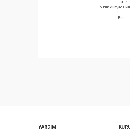
Ürünün
bütün dünyada kabu
Bütün b
Bu ürünün fiyat bilgisi, resim, ürün açıklamala
Görüş ve önerileriniz için teşekkür ederiz.
Ürün resmi kalitesiz, bozuk veya görüntülene
Ürün açıklamasında eksik bilgiler bulunuyor.
Ürün bilgilerinde hatalar bulunuyor.
Ürün fiyatı diğer sitelerden daha pahalı.
Bu ürüne benzer farklı alternatifler olmalı.
YARDIM
KUR