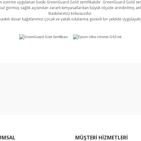
 üzerine uygulanan baskı GreenGuard Gold sertifikalıdır. GreenGuard Gold sert
l görmüş sağlık açısından zararlı kimyasallardan büyük ölçüde arındırılmış an
Baskılarımız kokusuzdur.
askılı duvar kağıtlarımızı çocuk ve yatak odalarına güvenli bir şekilde uygulayabil
rında ve diğer konularda yetersiz gördüğünüz noktaları öneri formunu kullan
Bu ürüne ilk yorumu siz yapın!
miyor.
Yorum Yaz
UMSAL
MÜŞTERİ HİZMETLERİ