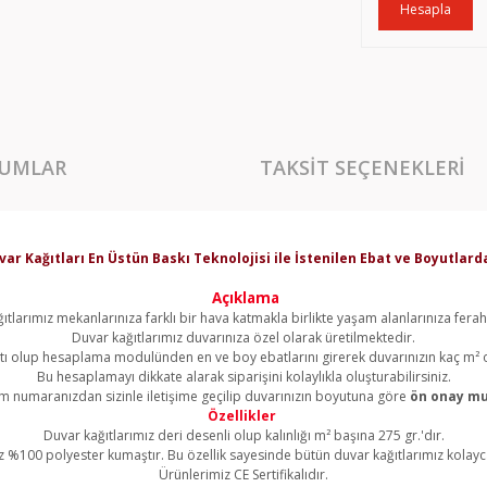
Hesapla
UMLAR
TAKSIT SEÇENEKLERI
var Kağıtları En Üstün Baskı Teknolojisi ile İstenilen Ebat ve Boyutla
Açıklama
ıtlarımız mekanlarınıza farklı bir hava katmakla birlikte yaşam alanlarınıza ferahl
Duvar kağıtlarımız duvarınıza özel olarak üretilmektedir.
yatı olup hesaplama modulünden en ve boy ebatlarını girerek duvarınızın kaç m² 
Bu hesaplamayı dikkate alarak siparişini kolaylıkla oluşturabilirsiniz.
şim numaranızdan sizinle iletişime geçilip duvarınızın boyutuna göre
ön onay mu
Özellikler
Duvar kağıtlarımız deri desenli olup kalınlığı m² başına 275 gr.'dır.
z %100 polyester kumaştır. Bu özellik sayesinde bütün duvar kağıtlarımız kolayca 
Ürünlerimiz CE Sertifikalıdır.