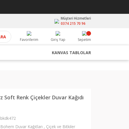
Müşteri Hizmetleri
0374 215 70 96
ARA
Favorilerim
Giriş Yap
Sepetim
KANVAS TABLOLAR
 Soft Renk Çiçekler Duvar Kağıdı
bkdk472
Bohem Duvar Kağıtları
,
Çiçek ve Bitkiler