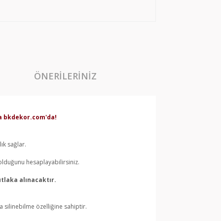
ÖNERILERINIZ
rda bkdekor.com'da!
ık sağlar.
olduğunu hesaplayabilirsiniz.
tlaka alınacaktır.
silinebilme özelliğine sahiptir.