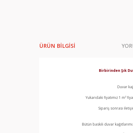
ÜRÜN BILGISI
YOR
Birbirinden Şık Du
Duvar kağ
Yukarıdaki fiyatımız 1 m² fi
Sipariş sonrası ileti
Bütün baskılı duvar kağıtlarımı