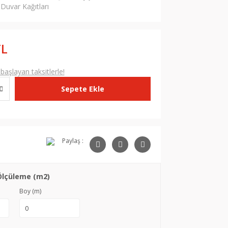
Duvar Kağıtları
TL
aşlayan taksitlerle!
Sepete Ekle
Paylaş :
Ölçüleme (m2)
Boy (m)