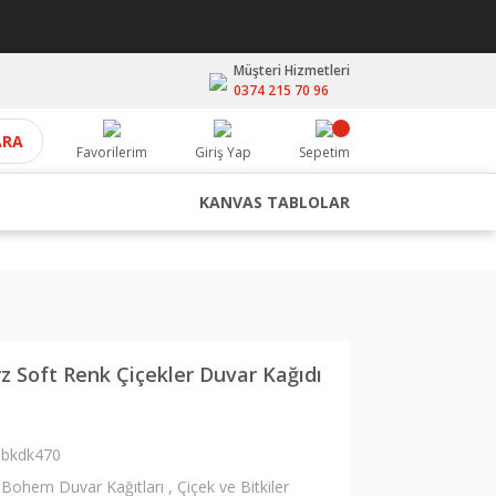
Müşteri Hizmetleri
0374 215 70 96
ARA
Favorilerim
Giriş Yap
Sepetim
KANVAS TABLOLAR
 Soft Renk Çiçekler Duvar Kağıdı
bkdk470
Bohem Duvar Kağıtları
,
Çiçek ve Bitkiler