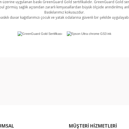
 üzerine uygulanan baskı GreenGuard Gold sertifikalıdır. GreenGuard Gold sert
l görmüş sağlık açısından zararlı kimyasallardan büyük ölçüde arındırılmış an
Baskılarımız kokusuzdur.
askılı duvar kağıtlarımızı çocuk ve yatak odalarına güvenli bir şekilde uygulayabil
rında ve diğer konularda yetersiz gördüğünüz noktaları öneri formunu kullan
Bu ürüne ilk yorumu siz yapın!
miyor.
Yorum Yaz
UMSAL
MÜŞTERİ HİZMETLERİ