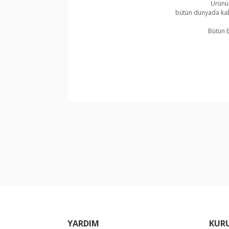
Ürünün
bütün dünyada kabu
Bütün b
Bu ürünün fiyat bilgisi, resim, ürün açıklamala
Görüş ve önerileriniz için teşekkür ederiz.
Ürün resmi kalitesiz, bozuk veya görüntülene
Ürün açıklamasında eksik bilgiler bulunuyor.
Ürün bilgilerinde hatalar bulunuyor.
Ürün fiyatı diğer sitelerden daha pahalı.
Bu ürüne benzer farklı alternatifler olmalı.
YARDIM
KUR