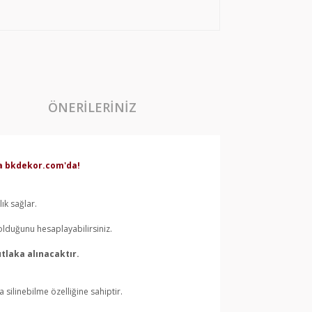
ÖNERILERINIZ
rda bkdekor.com'da!
ık sağlar.
olduğunu hesaplayabilirsiniz.
tlaka alınacaktır.
silinebilme özelliğine sahiptir.