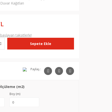
Duvar Kağıtları
TL
aşlayan taksitlerle!
Sepete Ekle
Paylaş :
Ölçüleme (m2)
Boy (m)