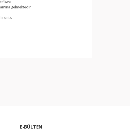
ifikası
lamına gelmektedir.
irsiniz.
arak tarafımıza iletebilirsiniz.
E-BÜLTEN