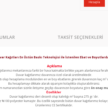
Hesapla
UMLAR
TAKSIT SEÇENEKLERI
var Kağıtları En Üstün Baskı Teknolojisi ile İstenilen Ebat ve Boyutla
Açıklama
ıtlarımız mekanlarınıza farklı bir hava katmakla birlikte yaşam alanlarınıza ferahl
Duvar kağıtlarımız duvarınıza özel olarak üretilmektedir.
yatı olup hesaplama modulünden en ve boy ebatlarını girerek duvarınızın kaç m² 
Bu hesaplamayı dikkate alarak siparişini kolaylıkla oluşturabilirsiniz.
şim numaranızdan sizinle iletişime geçilip duvarınızın boyutuna göre
ön onay mu
Özellikler
Duvar kağıtlarımız deri desenli olup kalınlığı m² başına 275 gr.'dır.
z %100 polyester kumaştır. Bu özellik sayesinde bütün duvar kağıtlarımız kolayca 
Ürünlerimiz CE Sertifikalıdır.