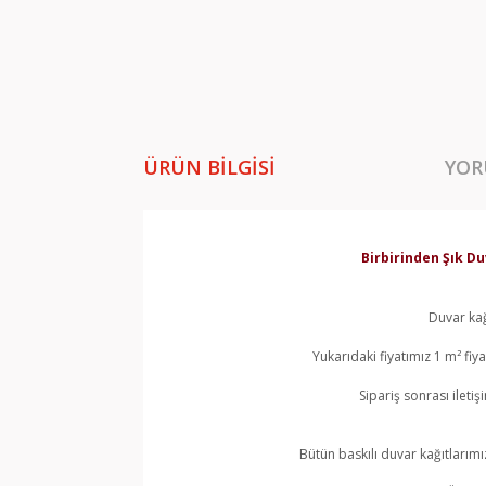
ÜRÜN BILGISI
YOR
Birbirinden Şık Du
Duvar kağ
Yukarıdaki fiyatımız 1 m² fi
Sipariş sonrası ileti
Bütün baskılı duvar kağıtlarımı