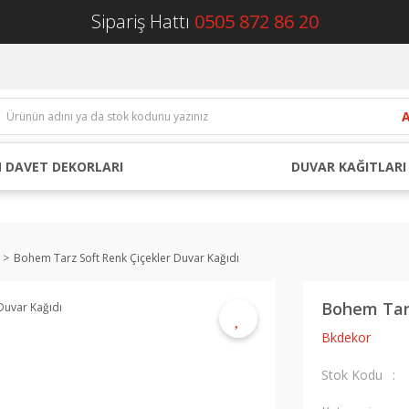
Sipariş Hattı
0505 872 86 20
 DAVET DEKORLARI
DUVAR KAĞITLARI
Bohem Tarz Soft Renk Çiçekler Duvar Kağıdı
Bohem Tarz
Bkdekor
Stok Kodu