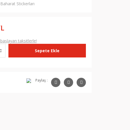
Baharat Stickerları
TL
aşlayan taksitlerle!
Sepete Ekle
Paylaş :