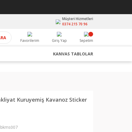
Müşteri Hizmetleri
0374 215 70 96
ARA
Favorilerim
Giriş Yap
Sepetim
KANVAS TABLOLAR
kliyat Kuruyemiş Kavanoz Sticker
bkms007