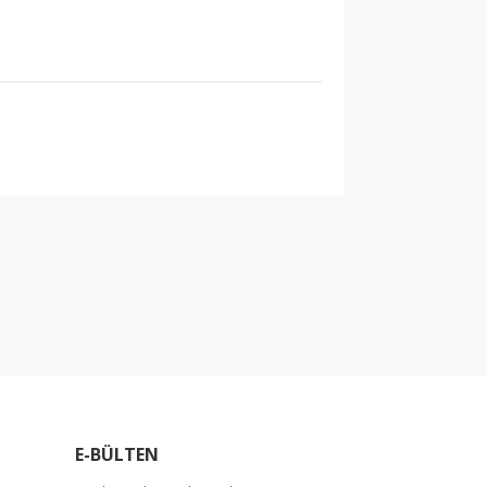
arak tarafımıza iletebilirsiniz.
E-BÜLTEN