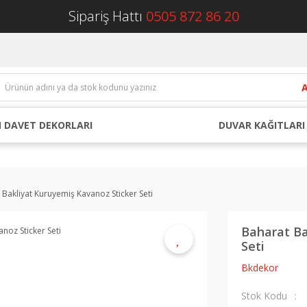
Sipariş Hattı
0505 872 86 20
 DAVET DEKORLARI
DUVAR KAĞITLARI
 Bakliyat Kuruyemiş Kavanoz Sticker Seti
Baharat Ba
Seti
Bkdekor
Stok Kodu