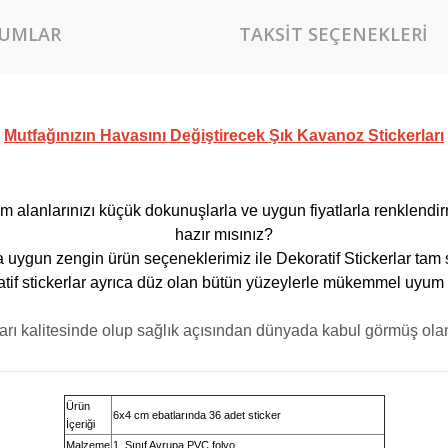
UMLAR
TAKSIT SEÇENEKLERI
Mutfağınızın Havasını Değiştirecek Şık Kavanoz Stickerları
m alanlarınızı küçük dokunuşlarla ve uygun fiyatlarla renklendi
hazır mısınız?
 uygun zengin ürün seçeneklerimiz ile Dekoratif Stickerlar tam 
tif stickerlar ayrıca düz olan bütün yüzeylerle mükemmel uyum 
ları kalitesinde olup sağlık açısından dünyada kabul görmüş olan
Ürün
6x4 cm ebatlarında 36 adet sticker
İçeriği
Malzeme
1. Sınıf Avrupa PVC folyo