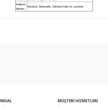
Kullanım
Kavanoz, Baharatlık, Saklama Kabı vb. yüzeyler
Alanları
rında ve diğer konularda yetersiz gördüğünüz noktaları öneri formunu kullan
Bu ürüne ilk yorumu siz yapın!
miyor.
Yorum Yaz
UMSAL
MÜŞTERİ HİZMETLERİ