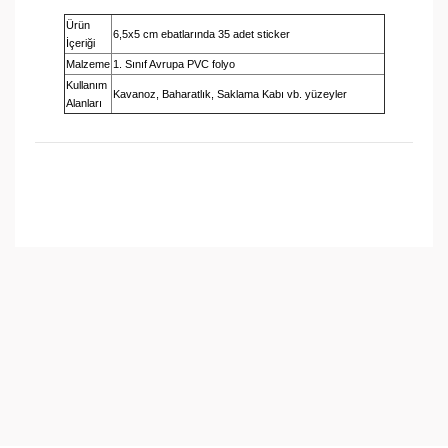
Ürün
6,5x5 cm ebatlarında 35 adet sticker
İçeriği
Malzeme
1. Sınıf Avrupa PVC folyo
Kullanım
Kavanoz, Baharatlık, Saklama Kabı vb. yüzeyler
Alanları
Bu ürünün fiyat bilgisi, resim, ürün açıklamalarında ve
diğer konularda yetersiz gördüğünüz noktaları öneri
Bu ürüne ilk yorumu siz yapın!
formunu kullanarak tarafımıza iletebilirsiniz.
Görüş ve önerileriniz için teşekkür ederiz.
Yorum Yaz
Ürün resmi kalitesiz, bozuk veya görüntülenemiyor.
Ürün açıklamasında eksik bilgiler bulunuyor.
Ürün bilgilerinde hatalar bulunuyor.
Ürün fiyatı diğer sitelerden daha pahalı.