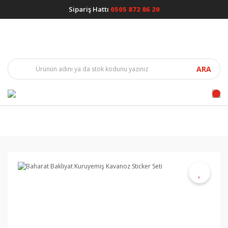
Sipariş Hattı
0505 872 86 20
ARA