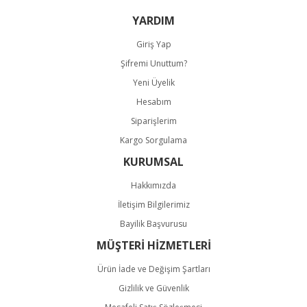
Bu ürüne benzer farklı alternatifler olmalı.
YARDIM
Giriş Yap
Şifremi Unuttum?
Yeni Üyelik
Hesabım
Gönder
Siparişlerim
Kargo Sorgulama
KURUMSAL
Hakkımızda
İletişim Bilgilerimiz
Bayilik Başvurusu
MÜŞTERİ HİZMETLERİ
Ürün İade ve Değişim Şartları
Gizlilik ve Güvenlik