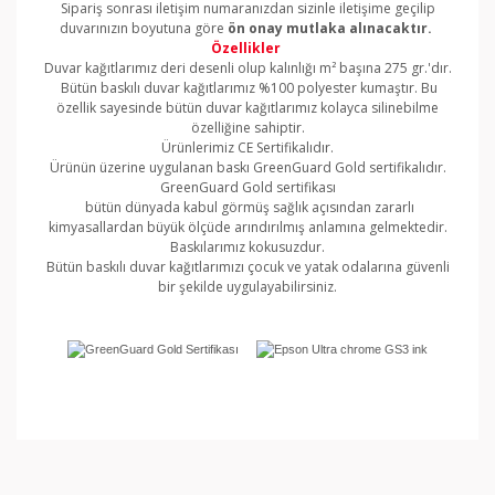
Sipariş sonrası iletişim numaranızdan sizinle iletişime geçilip
duvarınızın boyutuna göre
ön onay mutlaka alınacaktır.
Özellikler
Duvar kağıtlarımız deri desenli olup kalınlığı m² başına 275 gr.'dır.
Bütün baskılı duvar kağıtlarımız %100 polyester kumaştır. Bu
özellik sayesinde bütün duvar kağıtlarımız kolayca silinebilme
özelliğine sahiptir.
Ürünlerimiz CE Sertifikalıdır.
Ürünün üzerine uygulanan baskı GreenGuard Gold sertifikalıdır.
GreenGuard Gold sertifikası
bütün dünyada kabul görmüş sağlık açısından zararlı
kimyasallardan büyük ölçüde arındırılmış anlamına gelmektedir.
Baskılarımız kokusuzdur.
Bütün baskılı duvar kağıtlarımızı çocuk ve yatak odalarına güvenli
bir şekilde uygulayabilirsiniz.
Bu ürünün fiyat bilgisi, resim, ürün açıklamalarında ve
diğer konularda yetersiz gördüğünüz noktaları öneri
Bu ürüne ilk yorumu siz yapın!
formunu kullanarak tarafımıza iletebilirsiniz.