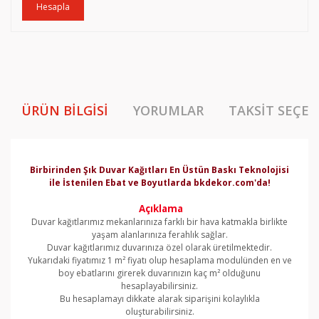
Hesapla
ÜRÜN BILGISI
YORUMLAR
TAKSIT SEÇEN
Birbirinden Şık Duvar Kağıtları En Üstün Baskı Teknolojisi
ile İstenilen Ebat ve Boyutlarda bkdekor.com'da!
Açıklama
Duvar kağıtlarımız mekanlarınıza farklı bir hava katmakla birlikte
yaşam alanlarınıza ferahlık sağlar.
Duvar kağıtlarımız duvarınıza özel olarak üretilmektedir.
Yukarıdaki fiyatımız 1 m² fiyatı olup hesaplama modulünden en ve
boy ebatlarını girerek duvarınızın kaç m² olduğunu
hesaplayabilirsiniz.
Bu hesaplamayı dikkate alarak siparişini kolaylıkla
oluşturabilirsiniz.