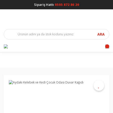
Sipariş Hattı
0505 872 86 20
ARA