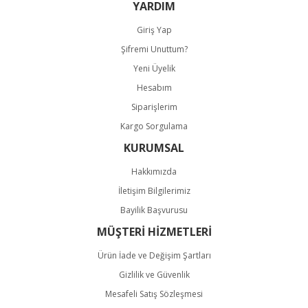
Bu ürüne benzer farklı alternatifler olmalı.
YARDIM
Giriş Yap
Şifremi Unuttum?
Yeni Üyelik
Hesabım
Gönder
Siparişlerim
Kargo Sorgulama
KURUMSAL
Hakkımızda
İletişim Bilgilerimiz
Bayilik Başvurusu
MÜŞTERİ HİZMETLERİ
Ürün İade ve Değişim Şartları
Gizlilik ve Güvenlik
Mesafeli Satış Sözleşmesi