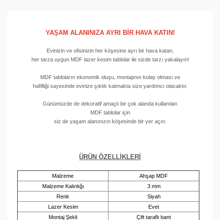
YAŞAM ALANINIZA AYRI BİR HAVA KATIN!
Evinizin ve ofisinizin her köşesine ayrı bir hava katan,
her tarza uygun MDF lazer kesim tablolar ile sizde tarzı yakalayın!
MDF tabloların ekonomik oluşu, montajının kolay olması ve
hafifliği sayesinde evinize şıklık katmakta size yardımcı olacaktır.
Günümüzde de dekoratif amaçlı bir çok alanda kullanılan
MDF tablolar için
siz de yaşam alanınızın köşesinde bir yer açın.
ÜRÜN ÖZELLİKLERİ
Malzeme
Ahşap MDF
Malzeme Kalınlığı
3 mm
Renk
Siyah
Lazer Kesim
Evet
Montaj Şekli
Çift taraflı bant