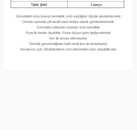
Tablo Şekli
1 parça
Görseldeki ürün boyutu temsilidir, ürün seçtiğiniz ölçüde gönderilecektir.
Ürünün yanında çift taraflı bant hediye olarak gönderilmektedir.
Görselde kullanılan resimler ürün temsilidir.
Fiyat ile birebir ölçeklidir. Fiyatı ölçüye göre değişmektedir.
Sıvı ile temas ettirmeyiniz.
Temizlik gerektirdiğinde hafif nemli bez ile temizleyiniz.
Sorularınız için; info@bkdekor.com adresinden bize ulaşabilirsiniz.
Bu ürünün fiyat bilgisi, resim, ürün açıklamalarında ve
diğer konularda yetersiz gördüğünüz noktaları öneri
Bu ürüne ilk yorumu siz yapın!
formunu kullanarak tarafımıza iletebilirsiniz.
Görüş ve önerileriniz için teşekkür ederiz.
Yorum Yaz
Ürün resmi kalitesiz, bozuk veya görüntülenemiyor.
Ürün açıklamasında eksik bilgiler bulunuyor.
Ürün bilgilerinde hatalar bulunuyor.
Ürün fiyatı diğer sitelerden daha pahalı.