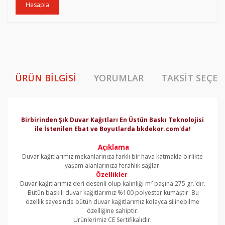
Hesapla
ÜRÜN BILGISI
YORUMLAR
TAKSIT SEÇEN
Birbirinden Şık Duvar Kağıtları En Üstün Baskı Teknolojisi
ile İstenilen Ebat ve Boyutlarda bkdekor.com'da!
Açıklama
Duvar kağıtlarımız mekanlarınıza farklı bir hava katmakla birlikte
yaşam alanlarınıza ferahlık sağlar.
Özellikler
Duvar kağıtlarımız deri desenli olup kalınlığı m² başına 275 gr.'dır.
Bütün baskılı duvar kağıtlarımız %100 polyester kumaştır. Bu
özellik sayesinde bütün duvar kağıtlarımız kolayca silinebilme
özelliğine sahiptir.
Ürünlerimiz CE Sertifikalıdır.