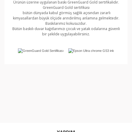
Ürünün üzerine uygulanan baskı GreenGuard Gold sertifikalıdır.
GreenGuard Gold sertifikası
bütün dünyada kabul görmüş sağlık açısından zararlı
kimyasallardan büyük ölçüde arındırılmış anlamına gelmektedir.
Baskılarımız kokusuzdur.
Bütün baskılı duvar kağıtlarımızı çocuk ve yatak odalarına güvenli
bir şekilde uygulayabilirsiniz.
Bu ürünün fiyat bilgisi, resim, ürün açıklamalarında ve
diğer konularda yetersiz gördüğünüz noktaları öneri
Bu ürüne ilk yorumu siz yapın!
formunu kullanarak tarafımıza iletebilirsiniz.
Görüş ve önerileriniz için teşekkür ederiz.
Yorum Yaz
Ürün resmi kalitesiz, bozuk veya görüntülenemiyor.
Ürün açıklamasında eksik bilgiler bulunuyor.
Ürün bilgilerinde hatalar bulunuyor.
Ürün fiyatı diğer sitelerden daha pahalı.
Bu ürüne benzer farklı alternatifler olmalı.