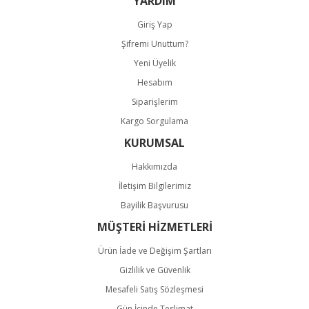
YARDIM
Giriş Yap
Şifremi Unuttum?
Yeni Üyelik
Hesabım
Gönder
Siparişlerim
Kargo Sorgulama
KURUMSAL
Hakkımızda
İletişim Bilgilerimiz
Bayilik Başvurusu
MÜŞTERİ HİZMETLERİ
Ürün İade ve Değişim Şartları
Gizlilik ve Güvenlik
Mesafeli Satış Sözleşmesi
Gün İçinde Teslimat