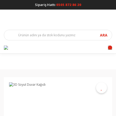
Sipariş Hattı
0505 872 86 20
ARA