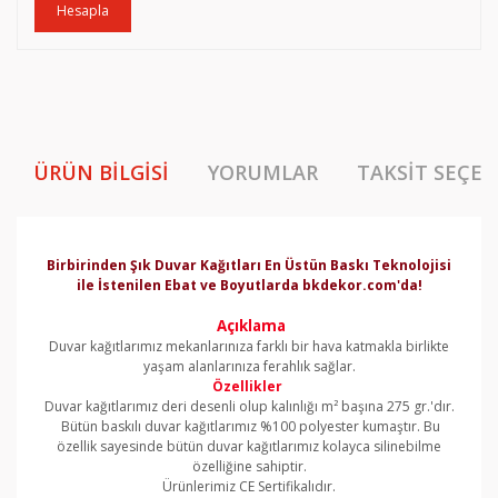
Hesapla
ÜRÜN BILGISI
YORUMLAR
TAKSIT SEÇEN
Birbirinden Şık Duvar Kağıtları En Üstün Baskı Teknolojisi
ile İstenilen Ebat ve Boyutlarda bkdekor.com'da!
Açıklama
Duvar kağıtlarımız mekanlarınıza farklı bir hava katmakla birlikte
yaşam alanlarınıza ferahlık sağlar.
Özellikler
Duvar kağıtlarımız deri desenli olup kalınlığı m² başına 275 gr.'dır.
Bütün baskılı duvar kağıtlarımız %100 polyester kumaştır. Bu
özellik sayesinde bütün duvar kağıtlarımız kolayca silinebilme
özelliğine sahiptir.
Ürünlerimiz CE Sertifikalıdır.