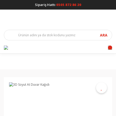
Sipariş Hattı
0505 872 86 20
ARA