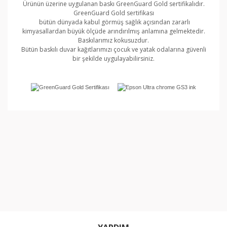
Ürünün üzerine uygulanan baskı GreenGuard Gold sertifikalıdır.
GreenGuard Gold sertifikası
bütün dünyada kabul görmüş sağlık açısından zararlı
kimyasallardan büyük ölçüde arındırılmış anlamına gelmektedir.
Baskılarımız kokusuzdur.
Bütün baskılı duvar kağıtlarımızı çocuk ve yatak odalarına güvenli
bir şekilde uygulayabilirsiniz.
Bu ürünün fiyat bilgisi, resim, ürün açıklamalarında ve
diğer konularda yetersiz gördüğünüz noktaları öneri
Bu ürüne ilk yorumu siz yapın!
formunu kullanarak tarafımıza iletebilirsiniz.
Görüş ve önerileriniz için teşekkür ederiz.
Yorum Yaz
Ürün resmi kalitesiz, bozuk veya görüntülenemiyor.
Ürün açıklamasında eksik bilgiler bulunuyor.
Ürün bilgilerinde hatalar bulunuyor.
Ürün fiyatı diğer sitelerden daha pahalı.
Bu ürüne benzer farklı alternatifler olmalı.