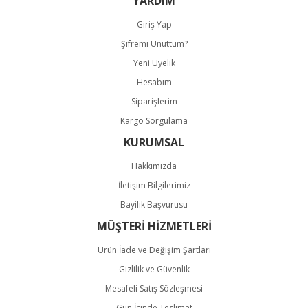
YARDIM
Giriş Yap
Şifremi Unuttum?
Yeni Üyelik
Hesabım
Gönder
Siparişlerim
Kargo Sorgulama
KURUMSAL
Hakkımızda
İletişim Bilgilerimiz
Bayilik Başvurusu
MÜŞTERİ HİZMETLERİ
Ürün İade ve Değişim Şartları
Gizlilik ve Güvenlik
Mesafeli Satış Sözleşmesi
Gün İçinde Teslimat