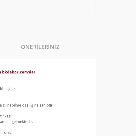
ÖNERILERINIZ
rda bkdekor.com'da!
ık sağlar.
silinebilme özelliğine sahiptir.
ifikası
lamına gelmektedir.
irsiniz.