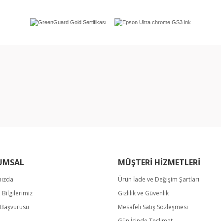
rında ve diğer konularda yetersiz gördüğünüz noktaları öneri formunu kullan
Bu ürüne ilk yorumu siz yapın!
miyor.
Yorum Yaz
UMSAL
MÜŞTERİ HİZMETLERİ
mızda
Ürün İade ve Değişim Şartları
m Bilgilerimiz
Gizlilik ve Güvenlik
Gönder
k Başvurusu
Mesafeli Satış Sözleşmesi
Gün İçinde Teslimat