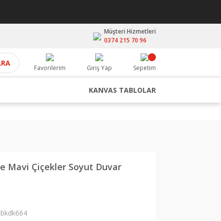
Müşteri Hizmetleri
0374 215 70 96
ARA
Favorilerim
Giriş Yap
Sepetim
KANVAS TABLOLAR
e Mavi Çiçekler Soyut Duvar
bkdk664