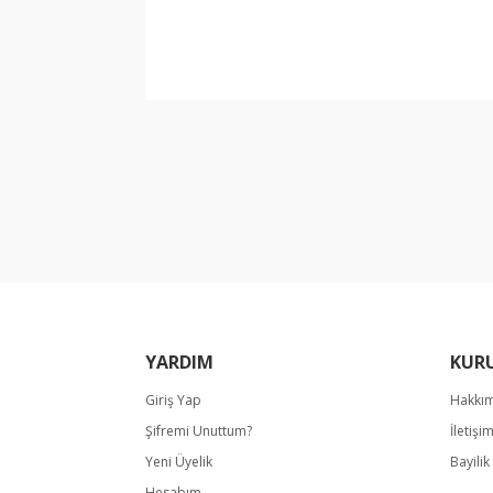
Bu ürünün fiyat bilgisi, resim, ürün açıklamala
Görüş ve önerileriniz için teşekkür ederiz.
Ürün resmi kalitesiz, bozuk veya görüntülene
Ürün açıklamasında eksik bilgiler bulunuyor.
Ürün bilgilerinde hatalar bulunuyor.
Ürün fiyatı diğer sitelerden daha pahalı.
Bu ürüne benzer farklı alternatifler olmalı.
YARDIM
KUR
Giriş Yap
Hakkı
Şifremi Unuttum?
İletişi
Yeni Üyelik
Bayili
Hesabım