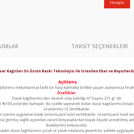
Hesapla
UMLAR
TAKSIT SEÇENEKLERI
var Kağıtları En Üstün Baskı Teknolojisi ile İstenilen Ebat ve Boyutla
Açıklama
ıtlarımız mekanlarınıza farklı bir hava katmakla birlikte yaşam alanlarınıza ferahl
Özellikler
Duvar kağıtlarımız deri desenli olup kalınlığı m² başına 275 gr.'dır.
z %100 polyester kumaştır. Bu özellik sayesinde bütün duvar kağıtlarımız kolayca 
Ürünlerimiz CE Sertifikalıdır.
 üzerine uygulanan baskı GreenGuard Gold sertifikalıdır. GreenGuard Gold sert
l görmüş sağlık açısından zararlı kimyasallardan büyük ölçüde arındırılmış an
Baskılarımız kokusuzdur.
askılı duvar kağıtlarımızı çocuk ve yatak odalarına güvenli bir şekilde uygulayabil