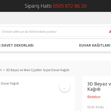
Sipariş Hattı
0505 872 86 20
 DAVET DEKORLARI
DUVAR KAĞITLARI
rı
3D Beyaz ve Mavi Çiçekler Soyut Duvar Kağıdı
3D Beyaz v
Kağıdı
Bkdekor
Stok Kodu