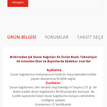
Hesapla
ÜRÜN BILGISI
YORUMLAR
TAKSIT SEÇEN
Birbirinden Şık Duvar Kağıtları En Üstün Baskı Teknolojisi
ile İstenilen Ebat ve Boyutlarda bkdekor.com'da!
Açıklama
Duvar kağıtlarımız mekanlarınıza farklı bir hava katmakla birlikte
yaşam alanlarınıza ferahlık sağlar.
Özellikler
Duvar kağıtlarımız deri desenli olup kalınlığı m² başına 275 gr.'dır.
Bütün baskılı duvar kağıtlarımız %100 polyester kumaştır. Bu
özellik sayesinde bütün duvar kağıtlarımız kolayca silinebilme
özelliğine sahiptir.
Ürünlerimiz CE Sertifikalıdır.