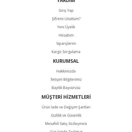
YARDIM
Giriş Yap
Şifremi Unuttum?
Yeni Üyelik
Hesabım
Gönder
Siparişlerim
Kargo Sorgulama
KURUMSAL
Hakkımızda
İletişim Bilgilerimiz
Bayilik Başvurusu
MÜŞTERİ HİZMETLERİ
Ürün İade ve Değişim Şartları
Gizlilik ve Güvenlik
Mesafeli Satış Sözleşmesi
Gün İçinde Teslimat