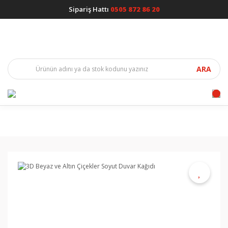
Sipariş Hattı
0505 872 86 20
ARA