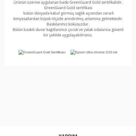
Ürünün üzerine uygulanan baskı GreenGuard Gold sertifikalıdır.
GreenGuard Gold sertifikası
bütün dünyada kabul görmüş sağlık açısından zararlı
kimyasallardan büyük ölçüde arındırılmış anlamına gelmektedir.
Baskılarımız kokusuzdur.
Bütün baskılı duvar kağıtlarımızı çocuk ve yatak odalarına güvenli
bir şekilde uygulayabilirsiniz.
Bu ürünün fiyat bilgisi, resim, ürün açıklamalarında ve
diğer konularda yetersiz gördüğünüz noktaları öneri
Bu ürüne ilk yorumu siz yapın!
formunu kullanarak tarafımıza iletebilirsiniz.
Görüş ve önerileriniz için teşekkür ederiz.
Yorum Yaz
Ürün resmi kalitesiz, bozuk veya görüntülenemiyor.
Ürün açıklamasında eksik bilgiler bulunuyor.
Ürün bilgilerinde hatalar bulunuyor.
Ürün fiyatı diğer sitelerden daha pahalı.
Bu ürüne benzer farklı alternatifler olmalı.