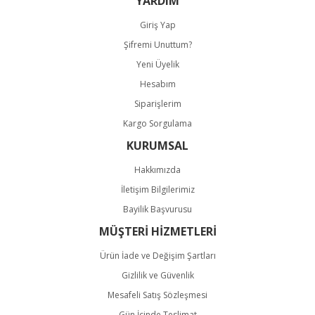
YARDIM
Giriş Yap
Şifremi Unuttum?
Yeni Üyelik
Hesabım
Gönder
Siparişlerim
Kargo Sorgulama
KURUMSAL
Hakkımızda
İletişim Bilgilerimiz
Bayilik Başvurusu
MÜŞTERİ HİZMETLERİ
Ürün İade ve Değişim Şartları
Gizlilik ve Güvenlik
Mesafeli Satış Sözleşmesi
Gün İçinde Teslimat