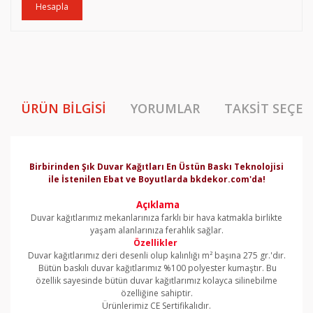
Hesapla
ÜRÜN BILGISI
YORUMLAR
TAKSIT SEÇEN
Birbirinden Şık Duvar Kağıtları En Üstün Baskı Teknolojisi
ile İstenilen Ebat ve Boyutlarda bkdekor.com'da!
Açıklama
Duvar kağıtlarımız mekanlarınıza farklı bir hava katmakla birlikte
yaşam alanlarınıza ferahlık sağlar.
Özellikler
Duvar kağıtlarımız deri desenli olup kalınlığı m² başına 275 gr.'dır.
Bütün baskılı duvar kağıtlarımız %100 polyester kumaştır. Bu
özellik sayesinde bütün duvar kağıtlarımız kolayca silinebilme
özelliğine sahiptir.
Ürünlerimiz CE Sertifikalıdır.