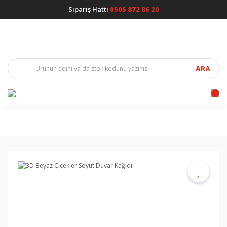
Sipariş Hattı
0505 872 86 20
ARA