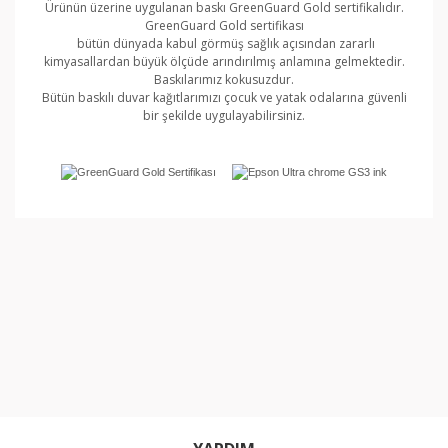
Ürünün üzerine uygulanan baskı GreenGuard Gold sertifikalıdır.
GreenGuard Gold sertifikası
bütün dünyada kabul görmüş sağlık açısından zararlı
kimyasallardan büyük ölçüde arındırılmış anlamına gelmektedir.
Baskılarımız kokusuzdur.
Bütün baskılı duvar kağıtlarımızı çocuk ve yatak odalarına güvenli
bir şekilde uygulayabilirsiniz.
Bu ürünün fiyat bilgisi, resim, ürün açıklamalarında ve
diğer konularda yetersiz gördüğünüz noktaları öneri
Bu ürüne ilk yorumu siz yapın!
formunu kullanarak tarafımıza iletebilirsiniz.
Görüş ve önerileriniz için teşekkür ederiz.
Yorum Yaz
Ürün resmi kalitesiz, bozuk veya görüntülenemiyor.
Ürün açıklamasında eksik bilgiler bulunuyor.
Ürün bilgilerinde hatalar bulunuyor.
Ürün fiyatı diğer sitelerden daha pahalı.
Bu ürüne benzer farklı alternatifler olmalı.