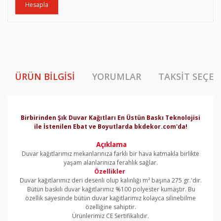
Hesapla
ÜRÜN BILGISI
YORUMLAR
TAKSIT SEÇEN
Birbirinden Şık Duvar Kağıtları En Üstün Baskı Teknolojisi
ile İstenilen Ebat ve Boyutlarda bkdekor.com'da!
Açıklama
Duvar kağıtlarımız mekanlarınıza farklı bir hava katmakla birlikte
yaşam alanlarınıza ferahlık sağlar.
Özellikler
Duvar kağıtlarımız deri desenli olup kalınlığı m² başına 275 gr.'dır.
Bütün baskılı duvar kağıtlarımız %100 polyester kumaştır. Bu
özellik sayesinde bütün duvar kağıtlarımız kolayca silinebilme
özelliğine sahiptir.
Ürünlerimiz CE Sertifikalıdır.