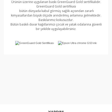
Ürünün üzerine uygulanan baskı GreenGuard Gold sertifikalıdır.
GreenGuard Gold sertifikası
bütün dünyada kabul görmüş sağlık açısından zararlı
kimyasallardan büyük ölçüde arındırılmış anlamına gelmektedir.
Baskılarımız kokusuzdur.
Bütün baskılı duvar kağıtlarımızı çocuk ve yatak odalarına güvenli
bir şekilde uygulayabilirsiniz.
Bu ürünün fiyat bilgisi, resim, ürün açıklamalarında ve
diğer konularda yetersiz gördüğünüz noktaları öneri
Bu ürüne ilk yorumu siz yapın!
formunu kullanarak tarafımıza iletebilirsiniz.
Görüş ve önerileriniz için teşekkür ederiz.
Yorum Yaz
Ürün resmi kalitesiz, bozuk veya görüntülenemiyor.
Ürün açıklamasında eksik bilgiler bulunuyor.
Ürün bilgilerinde hatalar bulunuyor.
Ürün fiyatı diğer sitelerden daha pahalı.
Bu ürüne benzer farklı alternatifler olmalı.