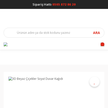
Sipariş Hattı
0505 872 86 20
ARA