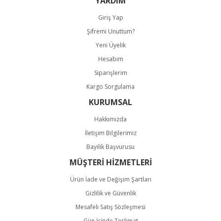
YARDIM
Giriş Yap
Şifremi Unuttum?
Yeni Üyelik
Hesabım
Gönder
Siparişlerim
Kargo Sorgulama
KURUMSAL
Hakkımızda
İletişim Bilgilerimiz
Bayilik Başvurusu
MÜŞTERİ HİZMETLERİ
Ürün İade ve Değişim Şartları
Gizlilik ve Güvenlik
Mesafeli Satış Sözleşmesi
Gün İçinde Teslimat