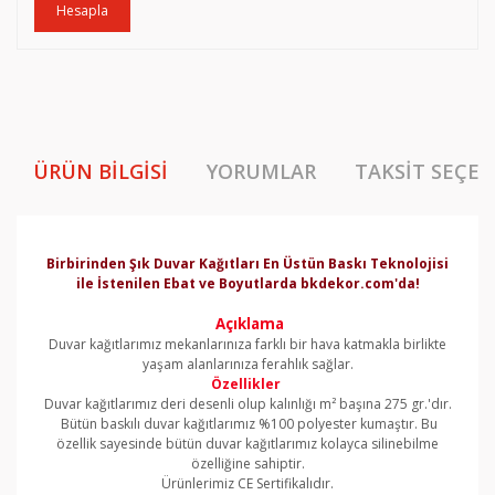
Hesapla
ÜRÜN BILGISI
YORUMLAR
TAKSIT SEÇEN
Birbirinden Şık Duvar Kağıtları En Üstün Baskı Teknolojisi
ile İstenilen Ebat ve Boyutlarda bkdekor.com'da!
Açıklama
Duvar kağıtlarımız mekanlarınıza farklı bir hava katmakla birlikte
yaşam alanlarınıza ferahlık sağlar.
Özellikler
Duvar kağıtlarımız deri desenli olup kalınlığı m² başına 275 gr.'dır.
Bütün baskılı duvar kağıtlarımız %100 polyester kumaştır. Bu
özellik sayesinde bütün duvar kağıtlarımız kolayca silinebilme
özelliğine sahiptir.
Ürünlerimiz CE Sertifikalıdır.