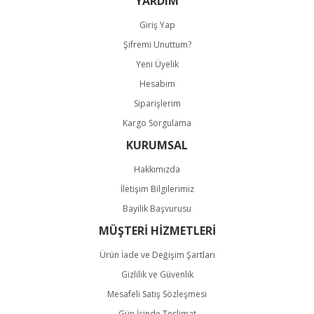
YARDIM
Giriş Yap
Şifremi Unuttum?
Yeni Üyelik
Hesabım
Gönder
Siparişlerim
Kargo Sorgulama
KURUMSAL
Hakkımızda
İletişim Bilgilerimiz
Bayilik Başvurusu
MÜŞTERİ HİZMETLERİ
Ürün İade ve Değişim Şartları
Gizlilik ve Güvenlik
Mesafeli Satış Sözleşmesi
Gün İçinde Teslimat