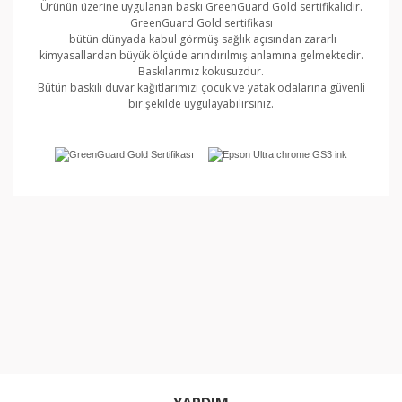
Ürünün üzerine uygulanan baskı GreenGuard Gold sertifikalıdır.
GreenGuard Gold sertifikası
bütün dünyada kabul görmüş sağlık açısından zararlı
kimyasallardan büyük ölçüde arındırılmış anlamına gelmektedir.
Baskılarımız kokusuzdur.
Bütün baskılı duvar kağıtlarımızı çocuk ve yatak odalarına güvenli
bir şekilde uygulayabilirsiniz.
Bu ürünün fiyat bilgisi, resim, ürün açıklamalarında ve
diğer konularda yetersiz gördüğünüz noktaları öneri
Bu ürüne ilk yorumu siz yapın!
formunu kullanarak tarafımıza iletebilirsiniz.
Görüş ve önerileriniz için teşekkür ederiz.
Yorum Yaz
Ürün resmi kalitesiz, bozuk veya görüntülenemiyor.
Ürün açıklamasında eksik bilgiler bulunuyor.
Ürün bilgilerinde hatalar bulunuyor.
Ürün fiyatı diğer sitelerden daha pahalı.
Bu ürüne benzer farklı alternatifler olmalı.