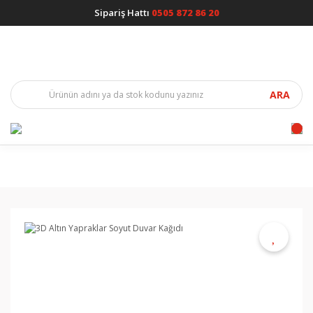
Sipariş Hattı
0505 872 86 20
ARA