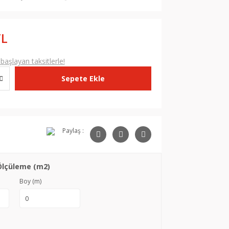
TL
aşlayan taksitlerle!
Sepete Ekle
Paylaş :
Ölçüleme (m2)
Boy (m)