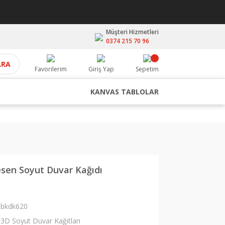
Müşteri Hizmetleri
0374 215 70 96
ARA
Favorilerim
Giriş Yap
Sepetim
KANVAS TABLOLAR
esen Soyut Duvar Kağıdı
bkdk620
3D Soyut Duvar Kağıtları