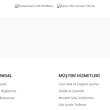
rında ve diğer konularda yetersiz gördüğünüz noktaları öneri formunu kullan
Bu ürüne ilk yorumu siz yapın!
miyor.
Yorum Yaz
UMSAL
MÜŞTERİ HİZMETLERİ
mızda
Ürün İade ve Değişim Şartları
m Bilgilerimiz
Gizlilik ve Güvenlik
Gönder
k Başvurusu
Mesafeli Satış Sözleşmesi
Gün İçinde Teslimat