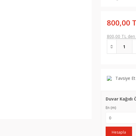
800,00 
800,00 TL den b
Tavsiye Et
Duvar Kağıdı 
En (m)
Hesapla