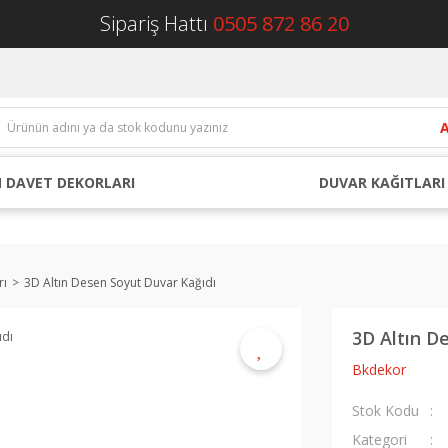
Sipariş Hattı
0505 872 86 20
 DAVET DEKORLARI
DUVAR KAĞITLARI
rı
3D Altın Desen Soyut Duvar Kağıdı
3D Altın D
Bkdekor
Stok Kodu
Kategori