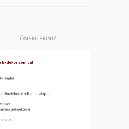
ÖNERILERINIZ
rda bkdekor.com'da!
ık sağlar.
silinebilme özelliğine sahiptir.
ifikası
lamına gelmektedir.
irsiniz.