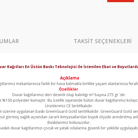
UMLAR
TAKSIT SEÇENEKLERI
var Kağıtları En Üstün Baskı Teknolojisi ile İstenilen Ebat ve Boyutla
Açıklama
ıtlarımız mekanlarınıza farklı bir hava katmakla birlikte yaşam alanlarınıza ferahl
Özellikler
Duvar kağıtlarımız deri desenli olup kalınlığı m² başına 275 gr.'dır.
z %100 polyester kumaştır. Bu özellik sayesinde bütün duvar kağıtlarımız kolayca 
Ürünlerimiz CE Sertifikalıdır.
 üzerine uygulanan baskı GreenGuard Gold sertifikalıdır. GreenGuard Gold sert
l görmüş sağlık açısından zararlı kimyasallardan büyük ölçüde arındırılmış an
Baskılarımız kokusuzdur.
askılı duvar kağıtlarımızı çocuk ve yatak odalarına güvenli bir şekilde uygulayabil