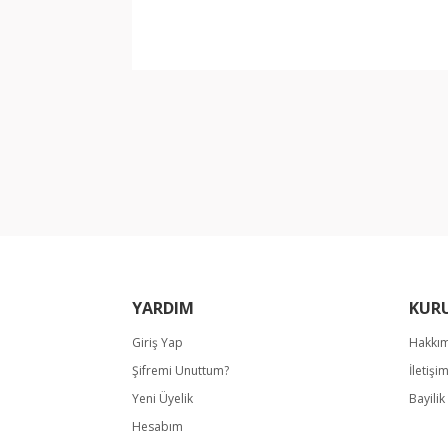
Bu ürünün fiyat bilgisi, resim, ürün açıklamala
Görüş ve önerileriniz için teşekkür ederiz.
Ürün resmi kalitesiz, bozuk veya görüntülene
Ürün açıklamasında eksik bilgiler bulunuyor.
Ürün bilgilerinde hatalar bulunuyor.
Ürün fiyatı diğer sitelerden daha pahalı.
Bu ürüne benzer farklı alternatifler olmalı.
YARDIM
KUR
Giriş Yap
Hakkı
Şifremi Unuttum?
İletişi
Yeni Üyelik
Bayili
Hesabım