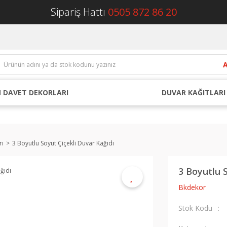
Sipariş Hattı
0505 872 86 20
 DAVET DEKORLARI
DUVAR KAĞITLARI
rı
3 Boyutlu Soyut Çiçekli Duvar Kağıdı
3 Boyutlu 
Bkdekor
Stok Kodu