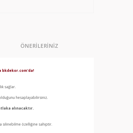
ÖNERILERINIZ
rda bkdekor.com'da!
ık sağlar.
olduğunu hesaplayabilirsiniz.
tlaka alınacaktır.
silinebilme özelliğine sahiptir.