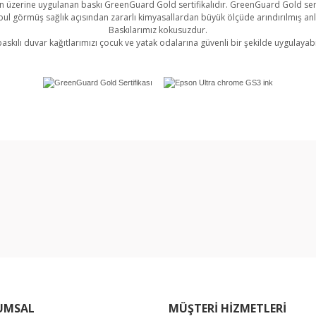
 üzerine uygulanan baskı GreenGuard Gold sertifikalıdır. GreenGuard Gold sert
l görmüş sağlık açısından zararlı kimyasallardan büyük ölçüde arındırılmış an
Baskılarımız kokusuzdur.
askılı duvar kağıtlarımızı çocuk ve yatak odalarına güvenli bir şekilde uygulayabil
rında ve diğer konularda yetersiz gördüğünüz noktaları öneri formunu kullan
Bu ürüne ilk yorumu siz yapın!
miyor.
Yorum Yaz
UMSAL
MÜŞTERİ HİZMETLERİ