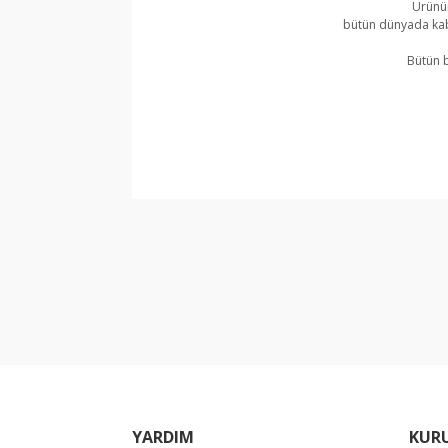
Ürünün
bütün dünyada kabu
Bütün b
Bu ürünün fiyat bilgisi, resim, ürün açıklamala
Görüş ve önerileriniz için teşekkür ederiz.
Ürün resmi kalitesiz, bozuk veya görüntülene
Ürün açıklamasında eksik bilgiler bulunuyor.
Ürün bilgilerinde hatalar bulunuyor.
Ürün fiyatı diğer sitelerden daha pahalı.
Bu ürüne benzer farklı alternatifler olmalı.
YARDIM
KUR