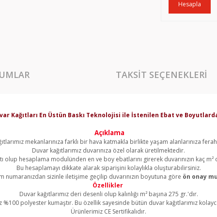
Hesapla
UMLAR
TAKSIT SEÇENEKLERI
var Kağıtları En Üstün Baskı Teknolojisi ile İstenilen Ebat ve Boyutla
Açıklama
ıtlarımız mekanlarınıza farklı bir hava katmakla birlikte yaşam alanlarınıza ferahl
Duvar kağıtlarımız duvarınıza özel olarak üretilmektedir.
yatı olup hesaplama modulünden en ve boy ebatlarını girerek duvarınızın kaç m² 
Bu hesaplamayı dikkate alarak siparişini kolaylıkla oluşturabilirsiniz.
şim numaranızdan sizinle iletişime geçilip duvarınızın boyutuna göre
ön onay mu
Özellikler
Duvar kağıtlarımız deri desenli olup kalınlığı m² başına 275 gr.'dır.
z %100 polyester kumaştır. Bu özellik sayesinde bütün duvar kağıtlarımız kolayca 
Ürünlerimiz CE Sertifikalıdır.