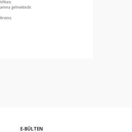
ifikası
lamına gelmektedir.
irsiniz.
arak tarafımıza iletebilirsiniz.
E-BÜLTEN