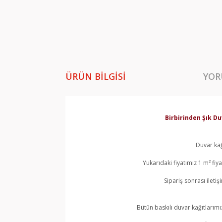
ÜRÜN BILGISI
YOR
Birbirinden Şık Du
Duvar kağ
Yukarıdaki fiyatımız 1 m² fi
Sipariş sonrası ileti
Bütün baskılı duvar kağıtlarımı