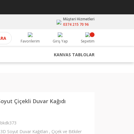
Müşteri Hizmetleri
0374 215 70 96
ARA
Favorilerim
Giriş Yap
Sepetim
KANVAS TABLOLAR
Soyut Çiçekli Duvar Kağıdı
bkdk373
3D Soyut Duvar Kağıtları
,
Çiçek ve Bitkiler