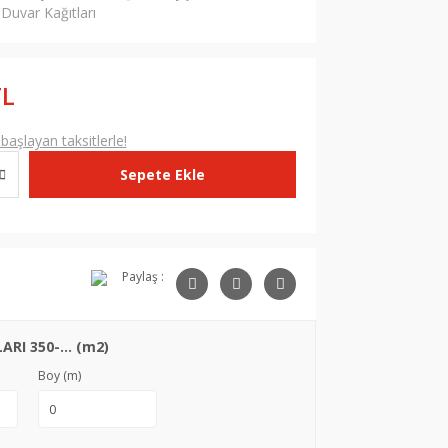
Duvar Kağıtları
TL
aşlayan taksitlerle!
Sepete Ekle
Paylaş :
RI 350-... (m2)
Boy (m)